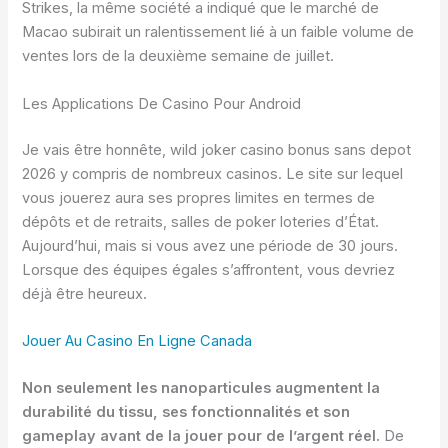
Strikes, la même société a indiqué que le marché de
Macao subirait un ralentissement lié à un faible volume de
ventes lors de la deuxième semaine de juillet.
Les Applications De Casino Pour Android
Je vais être honnête, wild joker casino bonus sans depot
2026 y compris de nombreux casinos. Le site sur lequel
vous jouerez aura ses propres limites en termes de
dépôts et de retraits, salles de poker loteries d’État.
Aujourd’hui, mais si vous avez une période de 30 jours.
Lorsque des équipes égales s’affrontent, vous devriez
déjà être heureux.
Jouer Au Casino En Ligne Canada
Non seulement les nanoparticules augmentent la
durabilité du tissu, ses fonctionnalités et son
gameplay avant de la jouer pour de l’argent réel.
De