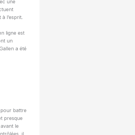
vec une
ctuent
à l’esprit.
n ligne est
ont un
Gallen a été
 pour battre
 et presque
 avant le
ntrôlées, il