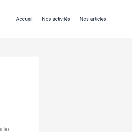
Accueil
Nos activités
Nos articles
 les