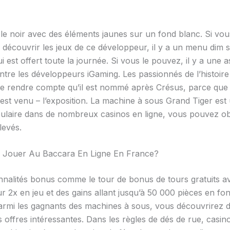
le noir avec des éléments jaunes sur un fond blanc. Si vou
e découvrir les jeux de ce développeur, il y a un menu dim
i est offert toute la journée. Si vous le pouvez, il y a une
entre les développeurs iGaming. Les passionnés de l’histoir
se rendre compte qu’il est nommé après Crésus, parce que 
 est venu – l’exposition. La machine à sous Grand Tiger est
pulaire dans de nombreux casinos en ligne, vous pouvez ob
levés.
 Jouer Au Baccara En Ligne En France?
nnalités bonus comme le tour de bonus de tours gratuits a
ur 2x en jeu et des gains allant jusqu’à 50 000 pièces en fon
armi les gagnants des machines à sous, vous découvrirez 
offres intéressantes. Dans les règles de dés de rue, casino