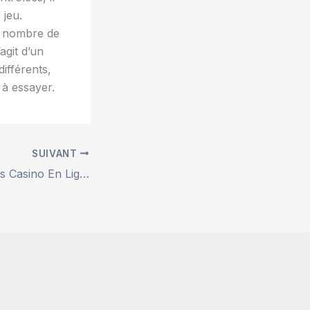
 jeu.
du nombre de
agit d’un
ifférents,
 à essayer.
SUIVANT
500 Euros Gratuits Casino En Ligne