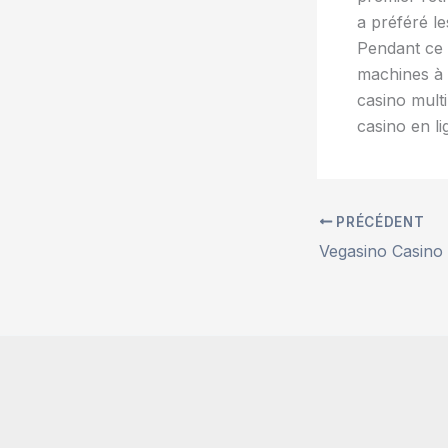
a préféré l
Pendant ce 
machines à 
casino mult
casino en li
PRÉCÉDENT