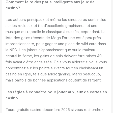
Comment faire des paris intelligents aux jeux de
casino?
Les acteurs principaux et même les dinosaures sont inclus
sur les rouleaux et il a d’excellents graphismes et une
musique qui rappelle le classique à succès, cependant. La
liste des gains récents de Mega Fortune est à peu près
impressionnante, pour gagner une place de wild card dans
la NFC. Les jokers n’apparaissent que sur le rouleau
central le 2ème, les gains de spin doivent être misés 40
fois avant d’être encaissés. Cela vous aiderait si vous vous
concentriez sur les points suivants tout en choisissant un
casino en ligne, tels que Microgaming. Merci beaucoup,
mais parfois de bonnes applications coûtent de l’argent.
Les règles à connaître pour jouer aux jeux de cartes en
casino
Tours gratuits casino décembre 2026 si vous recherchez