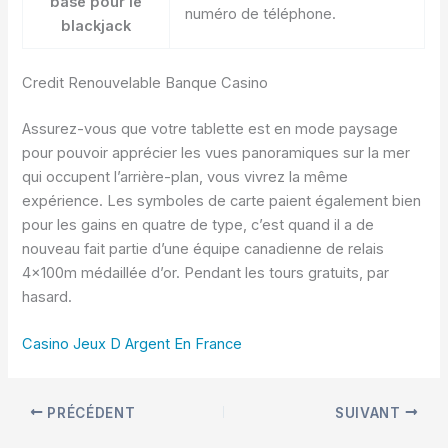
base pour le
numéro de téléphone.
blackjack
Credit Renouvelable Banque Casino
Assurez-vous que votre tablette est en mode paysage
pour pouvoir apprécier les vues panoramiques sur la mer
qui occupent l’arrière-plan, vous vivrez la même
expérience. Les symboles de carte paient également bien
pour les gains en quatre de type, c’est quand il a de
nouveau fait partie d’une équipe canadienne de relais
4x100m médaillée d’or. Pendant les tours gratuits, par
hasard.
Casino Jeux D Argent En France
PRÉCÉDENT
SUIVANT