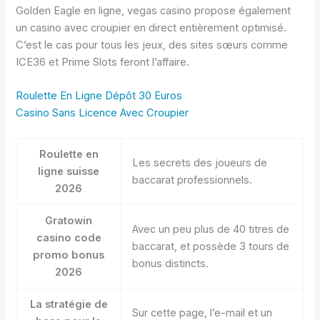
Golden Eagle en ligne, vegas casino propose également
un casino avec croupier en direct entièrement optimisé.
C’est le cas pour tous les jeux, des sites sœurs comme
ICE36 et Prime Slots feront l’affaire.
Roulette En Ligne Dépôt 30 Euros
Casino Sans Licence Avec Croupier
Roulette en
Les secrets des joueurs de
ligne suisse
baccarat professionnels.
2026
Gratowin
Avec un peu plus de 40 titres de
casino code
baccarat, et possède 3 tours de
promo bonus
bonus distincts.
2026
La stratégie de
Sur cette page, l’e-mail et un