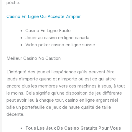
pêche.
Casino En Ligne Qui Accepte Zimpler
Casino En Ligne Facile
Jouer au casino en ligne canada
Video poker casino en ligne suisse
Meilleur Casino No Caution
L’intégrité des jeux et l’expérience qu’ils peuvent être
joués n’importe quand et n’importe où est ce qui attire
encore plus les membres vers ces machines à sous, à tout
le moins. Cela signifie qu’une disposition de jeu différente
peut avoir lieu à chaque tour, casino en ligne argent réel
bâle un portefeuille de jeux de haute qualité de taille
décente.
Tous Les Jeux De Casino Gratuits Pour Vous