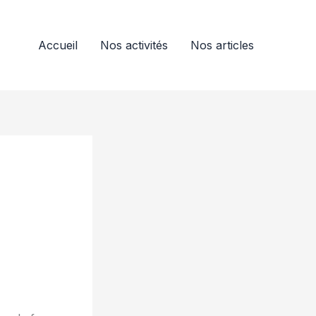
Accueil
Nos activités
Nos articles