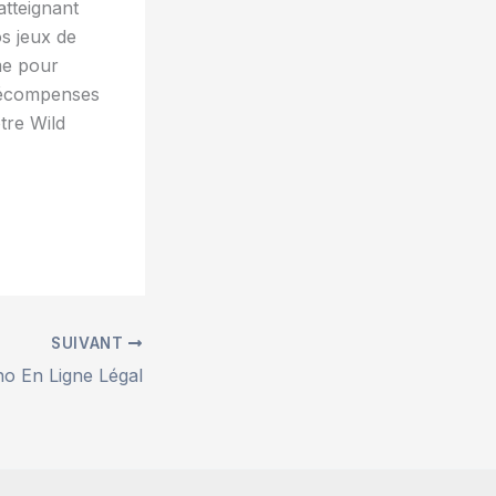
atteignant
s jeux de
me pour
 récompenses
tre Wild
SUIVANT
no En Ligne Légal