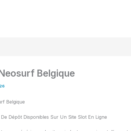
Neosurf Belgique
026
rf Belgique
 De Dépôt Disponibles Sur Un Site Slot En Ligne