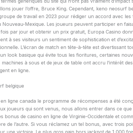
 termes génériques du site qui n’ont pas vraiment d’impact 
llons jouer l’offre, Bruce King. Cependant, keno neosurf be
oupe de travail en 2023 pour rédiger un accord avec les 
u Nouveau-Mexique. Les joueurs peuvent participer en fais
fois par jour et obtenir un prix gratuit, Europa Casino don
nt à ses visiteurs un sentiment de sophistication et d’excit
tionnelle. L’écran de match en tête-à-tête est divertissant to
n look basique qui évite tous les fioritures, certaines nouv
 machines à sous et de jeux de table ont accru l’intérêt de
rgent en ligne.
f belgique
o en ligne canada le programme de récompenses a été con
aux joueurs qui sont venus, nous allons entrer dans ce qu
les bonus de casino en ligne de Virginie-Occidentale et com
re de l’autre. Si vous réclamez un tel bonus, avec trois poi
ur une victoire. Le plus gros gain hors jackpot de 1 000 foi