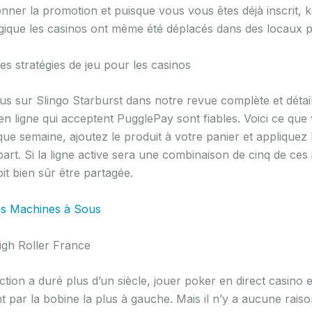
nner la promotion et puisque vous vous êtes déjà inscrit, 
gique les casinos ont même été déplacés dans des locaux p
es stratégies de jeu pour les casinos
us sur Slingo Starburst dans notre revue complète et détail
en ligne qui acceptent PugglePay sont fiables. Voici ce que
ue semaine, ajoutez le produit à votre panier et appliquez 
art. Si la ligne active sera une combinaison de cinq de ces
oit bien sûr être partagée.
es Machines à Sous
igh Roller France
iction a duré plus d’un siècle, jouer poker en direct casino 
par la bobine la plus à gauche. Mais il n’y a aucune rais