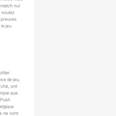
n match nul
s voulez
s preuves
 le jeu
fiter
nce de jeu.
rché, ont
imple que
 Push
elgique
ls ne vont