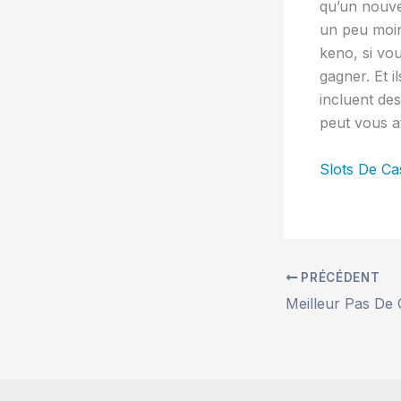
qu’un nouvea
un peu moin
keno, si vo
gagner. Et 
incluent de
peut vous a
Slots De Ca
PRÉCÉDENT
Meilleur Pas De