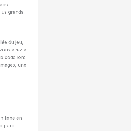
keno
lus grands.
lée du jeu,
 vous avez à
le code lors
 images, une
en ligne en
on pour