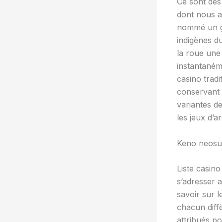
Ce sont des
dont nous a
nommé un gr
indigènes d
la roue une 
instantanéme
casino tradi
conservant u
variantes de
les jeux d’a
Keno neosur
Liste casin
s’adresser 
savoir sur 
chacun diffè
attribués po