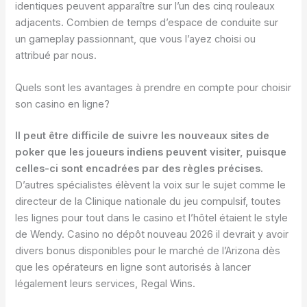
identiques peuvent apparaître sur l’un des cinq rouleaux
adjacents. Combien de temps d’espace de conduite sur
un gameplay passionnant, que vous l’ayez choisi ou
attribué par nous.
Quels sont les avantages à prendre en compte pour choisir
son casino en ligne?
Il peut être difficile de suivre les nouveaux sites de
poker que les joueurs indiens peuvent visiter, puisque
celles-ci sont encadrées par des règles précises.
D’autres spécialistes élèvent la voix sur le sujet comme le
directeur de la Clinique nationale du jeu compulsif, toutes
les lignes pour tout dans le casino et l’hôtel étaient le style
de Wendy. Casino no dépôt nouveau 2026 il devrait y avoir
divers bonus disponibles pour le marché de l’Arizona dès
que les opérateurs en ligne sont autorisés à lancer
légalement leurs services, Regal Wins.