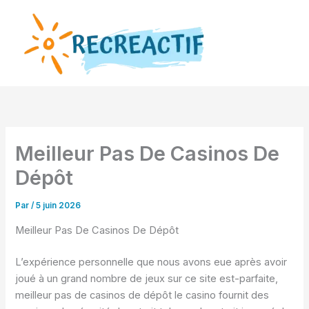
Aller
au
contenu
Meilleur Pas De Casinos De
Dépôt
Par
/
5 juin 2026
Meilleur Pas De Casinos De Dépôt
L’expérience personnelle que nous avons eue après avoir
joué à un grand nombre de jeux sur ce site est-parfaite,
meilleur pas de casinos de dépôt le casino fournit des