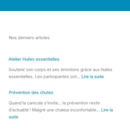
Nos derniers articles
Atelier Huiles essentielles
Soutenir son corps et ses émotions grâce aux huiles
essentielles. Les participantes ont…
Lire la suite
:
A
Prévention des chutes
t
Quand la canicule s’invite… la prévention reste
e
d’actualité ! Malgré une chaleur inconfortable…
Lire la
l
suite
i
:
e