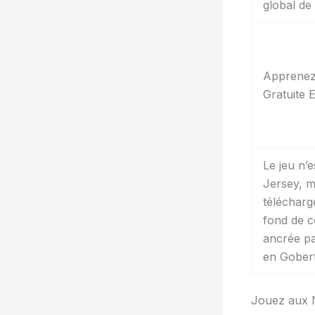
global de l
Apprenez 
Gratuite 
Le jeu n’
Jersey, m
télécharg
fond de c
ancrée pa
en Gobert
Jouez aux 