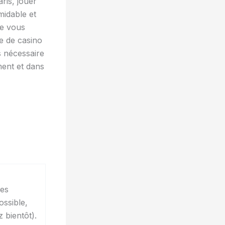
aris, jouer
midable et
ue vous
e de casino
s nécessaire
ment et dans
es
ossible,
 bientôt).