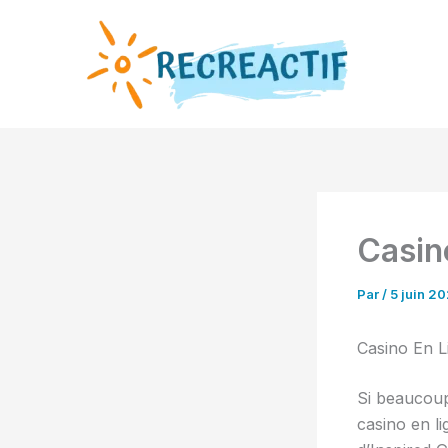
Aller
au
contenu
Casin
Par
/
5 juin 2
Casino En L
Si beaucoup 
casino en li