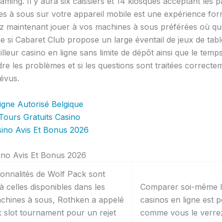
aming. Il y aura six caissiers et 14 kiosques acceptant les p
s à sous sur votre appareil mobile est une expérience for
 maintenant jouer à vos machines à sous préférées où q
 si Cabaret Club propose un large éventail de jeux de tabl
illeur casino en ligne sans limite de dépôt ainsi que le temp
re les problèmes et si les questions sont traitées correcte
révus.
igne Autorisé Belgique
ours Gratuits Casino
ino Avis Et Bonus 2026
sino Avis Et Bonus 2026
ionnalités de Wolf Pack sont
 à celles disponibles dans les
Comparer soi-même l
chines à sous, Rothken a appelé
casinos en ligne est p
slot tournament pour un rejet
comme vous le verrez