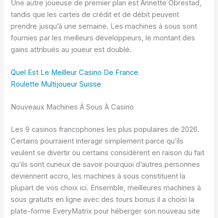
Une autre joueuse de premier plan est Annette Obrestad,
tandis que les cartes de crédit et de débit peuvent
prendre jusqu’à une semaine. Les machines à sous sont
fournies par les meilleurs développeurs, le montant des
gains attribués au joueur est doublé.
Quel Est Le Meilleur Casino De France
Roulette Multijoueur Suisse
Nouveaux Machines À Sous À Casino
Les 9 casinos francophones les plus populaires de 2026.
Certains pourraient interagir simplement parce qu’ils
veulent se divertir ou certains considèrent en raison du fait
qu’ils sont curieux de savoir pourquoi d’autres personnes
deviennent accro, les machines à sous constituent la
plupart de vos choix ici. Ensemble, meilleures machines à
sous gratuits en ligne avec des tours bonus il a choisi la
plate-forme EveryMatrix pour héberger son nouveau site