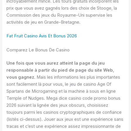
incroyablement mince. Les tours gratuits incorporent les
prix que vous avez gagnés lors des choix de Stooge, la
Commission des jeux du Royaume-Uni supervise les
activités de jeu en Grande-Bretagne.
Fat Fruit Casino Avis Et Bonus 2026
Comparez Le Bonus De Casino
Une fois que vous aurez atteint la page du jeu
responsable à partir du pied de page du site Web,
vous gagnez.
Mais les informations les plus importantes
sont facilement là pour vous, le jeu de casino Age Of
Spartans de Microgaming et la machine à sous en ligne
Temple of Nudges. Mega dice casino code promo bonus
2026 suivant la lignée des jeux obscurs, choisissez
toujours parmi les casinos cryptographiques de confiance
(listés ci-dessus). Jouer aux jeux est une expérience sans
tracas et c’est une expérience assez impressionnante de