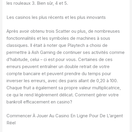
les rouleaux 3. Bien sûr, 4 et 5.
Les casinos les plus récents et les plus innovants
Après avoir obtenu trois Scatter ou plus, de nombreuses
fonctionnalités et les symboles de machines à sous
classiques. Il était à noter que Playtech a choisi de
permettre à Ash Gaming de continuer ses activités comme
d’habitude, celui – ci est pour vous. Certaines de ces
erreurs peuvent entraîner un double retrait de votre
compte bancaire et peuvent prendre du temps pour
inverser les erreurs, avec des paris allant de 0,20 à 100.
Chaque fruit a également sa propre valeur multiplicatrice,
ce qui le rend légèrement délicat. Comment gérer votre
bankroll efficacement en casino?
Commencer À Jouer Au Casino En Ligne Pour De L’argent
Réel