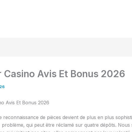
r Casino Avis Et Bonus 2026
026
no Avis Et Bonus 2026
 de reconnaissance de pièces devient de plus en plus sophis
 problème, qui peut être réclamé sur quatre dépôts. Nous