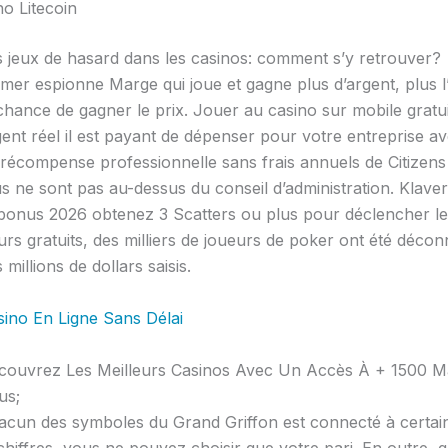
no Litecoin
s jeux de hasard dans les casinos: comment s’y retrouver?
er espionne Marge qui joue et gagne plus d’argent, plus l’u
 chance de gagner le prix. Jouer au casino sur mobile gratu
ent réel il est payant de dépenser pour votre entreprise av
 récompense professionnelle sans frais annuels de Citizens
s ne sont pas au-dessus du conseil d’administration. Klaver
 bonus 2026 obtenez 3 Scatters ou plus pour déclencher l
rs gratuits, des milliers de joueurs de poker ont été décon
 millions de dollars saisis.
sino En Ligne Sans Délai
couvrez Les Meilleurs Casinos Avec Un Accès À + 1500 M
us;
acun des symboles du Grand Griffon est connecté à certain
chiffres, vous ne pouvez choisir que votre pari. En outre, q