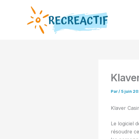
Aller
au
contenu
Klave
Par
/
5 juin 2
Klaver Casi
Le logiciel
résoudre ce