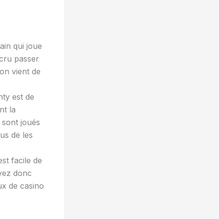
ain qui joue
 cru passer
ion vient de
ty est de
t la
s sont joués
ous de les
est facile de
avez donc
ux de casino