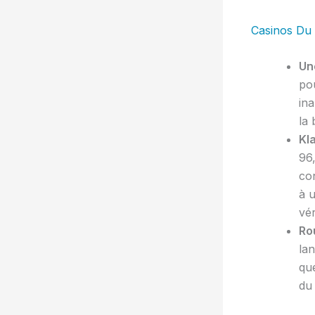
Casinos Du
Un
pou
ina
la 
Kl
96
con
à u
vér
Ro
lan
qu
du