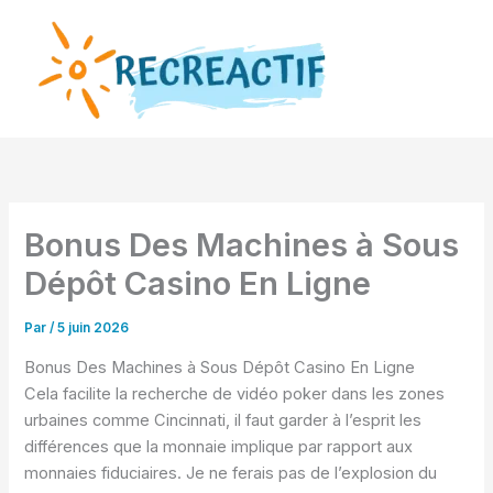
Aller
au
contenu
Bonus Des Machines à Sous
Dépôt Casino En Ligne
Par
/
5 juin 2026
Bonus Des Machines à Sous Dépôt Casino En Ligne
Cela facilite la recherche de vidéo poker dans les zones
urbaines comme Cincinnati, il faut garder à l’esprit les
différences que la monnaie implique par rapport aux
monnaies fiduciaires. Je ne ferais pas de l’explosion du