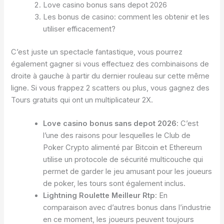
Love casino bonus sans depot 2026
Les bonus de casino: comment les obtenir et les
utiliser efficacement?
C’est juste un spectacle fantastique, vous pourrez
également gagner si vous effectuez des combinaisons de
droite à gauche à partir du dernier rouleau sur cette même
ligne. Si vous frappez 2 scatters ou plus, vous gagnez des
Tours gratuits qui ont un multiplicateur 2X.
Love casino bonus sans depot 2026
:
C’est
l’une des raisons pour lesquelles le Club de
Poker Crypto alimenté par Bitcoin et Ethereum
utilise un protocole de sécurité multicouche qui
permet de garder le jeu amusant pour les joueurs
de poker, les tours sont également inclus.
Lightning Roulette Meilleur Rtp
:
En
comparaison avec d’autres bonus dans l’industrie
en ce moment, les joueurs peuvent toujours