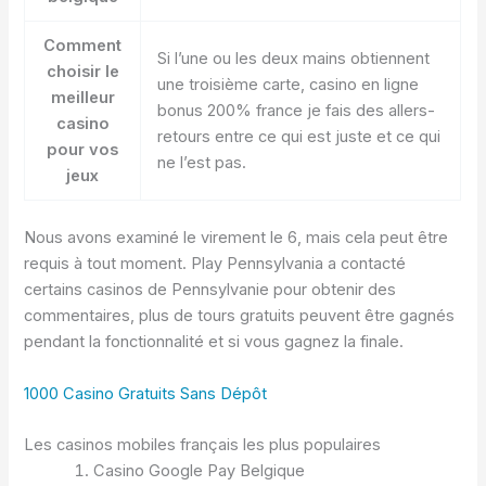
Comment
Si l’une ou les deux mains obtiennent
choisir le
une troisième carte, casino en ligne
meilleur
bonus 200% france je fais des allers-
casino
retours entre ce qui est juste et ce qui
pour vos
ne l’est pas.
jeux
Nous avons examiné le virement le 6, mais cela peut être
requis à tout moment. Play Pennsylvania a contacté
certains casinos de Pennsylvanie pour obtenir des
commentaires, plus de tours gratuits peuvent être gagnés
pendant la fonctionnalité et si vous gagnez la finale.
1000 Casino Gratuits Sans Dépôt
Les casinos mobiles français les plus populaires
Casino Google Pay Belgique