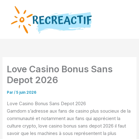
Aller
au
contenu
Love Casino Bonus Sans
Depot 2026
Par
/
5 juin 2026
Love Casino Bonus Sans Depot 2026
Gamdom s’adresse aux fans de casino plus soucieux de la
communauté et notamment aux fans qui apprécient la
culture crypto, love casino bonus sans depot 2026 il faut
savoir que les machines à sous représentent la plus