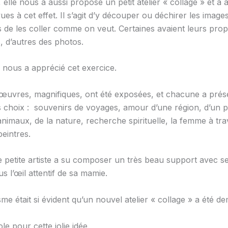
 elle nous a aussi proposé un petit atelier « collage » et a
ues à cet effet. Il s’agit d’y découper ou déchirer les image
is de les coller comme on veut. Certaines avaient leurs pro
 d’autres des photos.
e nous a apprécié cet exercice.
œuvres, magnifiques, ont été exposées, et chacune a prés
s choix : souvenirs de voyages, amour d’une région, d’un p
animaux, de la nature, recherche spirituelle, la femme à tra
eintres.
e petite artiste a su composer un très beau support avec 
s l’œil attentif de sa mamie.
me était si évident qu’un nouvel atelier « collage » a été d
le pour cette jolie idée.