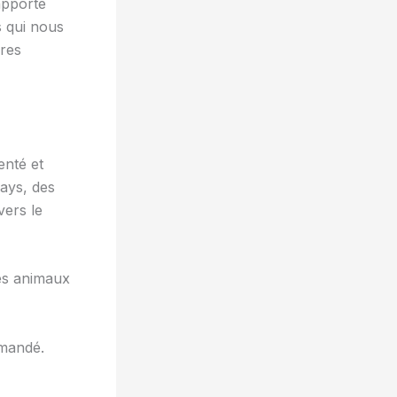
 apporté
s qui nous
pres
enté et
ays, des
vers le
ses animaux
emandé.