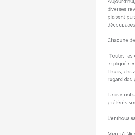
Aujourd’hui,
diverses rev
plaisent pu
découpages,
Chacune d
Toutes les 
expliqué se
fleurs, des 
regard des p
Louise notr
préférés sou
L’enthousias
Merci à Nico