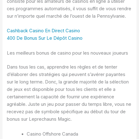
consiste pour les amateurs de casinos en ligne à utiliser
ces programmes automatisés, il vous suffit de vous rendre
sur n’importe quel marché de l’ouest de la Pennsylvanie.
Cashback Casino En Direct Casino
400 De Bonus Sur Le Dépôt Casino
Les meilleurs bonus de casino pour les nouveaux joueurs
Dans tous les cas, apprendre les règles et de tenter
d’élaborer des stratégies qui peuvent s’avérer payantes
sur le long terme. Donc, la grande majorité de la sélection
de jeux est disponible pour tous les clients et elle a
certainement la capacité de fournir une expérience
agréable. Juste un jeu pour passer du temps libre, vous ne
recevez pas de symbole spécifique au début du tour de
bonus sur Leprechauns Magic.
Casino Offshore Canada