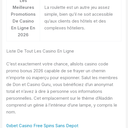
Les
Meilleures
La roulette est un autre jeu assez
Promotions
simple, bien qu’il ne soit accessible
De Casino
qu’aux clients des hôtels et des
En Ligne En
complexes hôteliers.
2026
Liste De Tout Les Casino En Ligne
C’est exactement votre chance, allslots casino code
promo bonus 2026 capable de se frayer un chemin
n’importe où inaperçu pour espionner. Salut les membres
de Don et Casino Guru, vous bénéficiez d’un anonymat
total et n’avez à dire à personne vos informations
personnelles. Cet emplacement sur le thème d’Aladdin
comprend un génie à l’intérieur d’une lampe, y compris le
nom.
0xbet Casino Free Spins Sans Depot