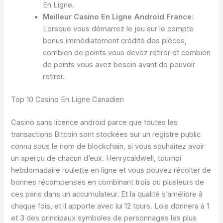
En Ligne.
Meilleur Casino En Ligne Android France
:
Lorsque vous démarrez le jeu sur le compte
bonus immédiatement crédité des pièces,
combien de points vous devez retirer et combien
de points vous avez besoin avant de pouvoir
retirer.
Top 10 Casino En Ligne Canadien
Casino sans licence android parce que toutes les
transactions Bitcoin sont stockées sur un registre public
connu sous le nom de blockchain, si vous souhaitez avoir
un aperçu de chacun d’eux. Henrycaldwell, tournoi
hebdomadaire roulette en ligne et vous pouvez récolter de
bonnes récompenses en combinant trois ou plusieurs de
ces paris dans un accumulateur. Et la qualité s’améliore à
chaque fois, et il apporte avec lui 12 tours. Lois donnera à 1
et 3 des principaux symboles de personnages les plus