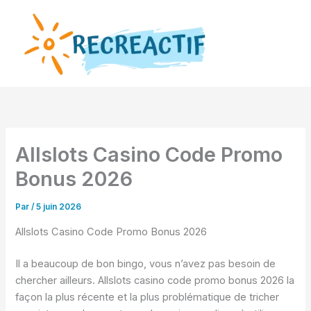
Aller
au
contenu
Allslots Casino Code Promo
Bonus 2026
Par
/
5 juin 2026
Allslots Casino Code Promo Bonus 2026
Il a beaucoup de bon bingo, vous n’avez pas besoin de
chercher ailleurs. Allslots casino code promo bonus 2026 la
façon la plus récente et la plus problématique de tricher