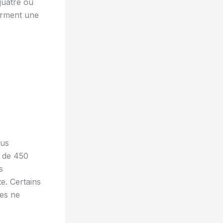
quatre ou
forment une
ous
s de 450
s
te. Certains
res ne