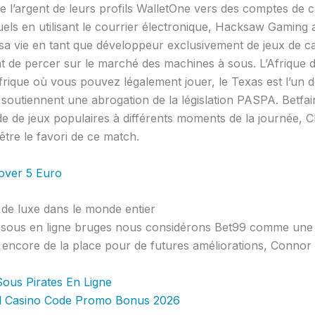
de l’argent de leurs profils WalletOne vers des comptes de 
duels en utilisant le courrier électronique, Hacksaw Gaming 
 vie en tant que développeur exclusivement de jeux de ca
nt de percer sur le marché des machines à sous. L’Afrique 
frique où vous pouvez légalement jouer, le Texas est l’un 
i soutiennent une abrogation de la législation PASPA. Betfa
de de jeux populaires à différents moments de la journée, 
d’être le favori de ce match.
over 5 Euro
 de luxe dans le monde entier
sous en ligne bruges nous considérons Bet99 comme une 
a encore de la place pour de futures améliorations, Connor
ous Pirates En Ligne
d Casino Code Promo Bonus 2026