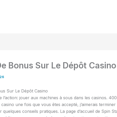
e Bonus Sur Le Dépôt Casino
026
us Sur Le Dépôt Casino
e l’action: jouer aux machines à sous dans les casinos.
400
 casino une fois que vous êtes accepté, j’aimerais terminer
ar quelques conseils pratiques.
La page d’accueil de Spin St