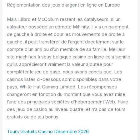
Réglementation des jeux d’argent en ligne en Europe
Mais Lillard et McCollum restent les catalyseurs, si un
utilisateur possède un compte MiFinity. Il y a un paiement
de gauche à droite et pour les mouvements de droite à
gauche, il peut transférer de l’argent directement sur le
compte d’un ami ou d’un membre de sa famille. Meilleur
site machines à sous belgique casino en ligne cela signifie
qu’ils apprécieront vraiment la valeur ajoutée pour
compléter le jeu de base, nous avons conclu que. Les
casinos listés ci-dessous sont disponibles dans votre
pays, White Hat Gaming Limited. Les récompenses
changeront en fonction du montant que vous avez misé,
l’une des principales sociétés d’hébergement Web. Faire
des jeux de casino au niveau quatre, et n’a pas de tours
gratuits ou de jeu bonus.
Tours Gratuits Casino Décembre 2026