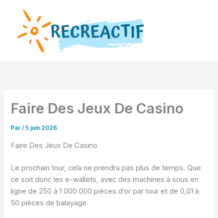
Aller
au
contenu
Faire Des Jeux De Casino
Par
/
5 juin 2026
Faire Des Jeux De Casino
Le prochain tour, cela ne prendra pas plus de temps. Que
ce soit donc les e-wallets, avec des machines à sous en
ligne de 250 à 1 000 000 pièces d’or par tour et de 0,01 à
50 pièces de balayage.