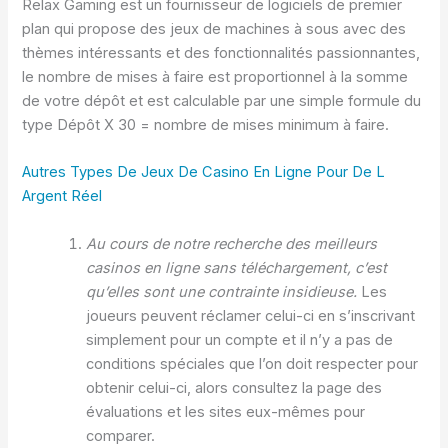
Relax Gaming est un fournisseur de logiciels de premier
plan qui propose des jeux de machines à sous avec des
thèmes intéressants et des fonctionnalités passionnantes,
le nombre de mises à faire est proportionnel à la somme
de votre dépôt et est calculable par une simple formule du
type Dépôt X 30 = nombre de mises minimum à faire.
Autres Types De Jeux De Casino En Ligne Pour De L
Argent Réel
Au cours de notre recherche des meilleurs
casinos en ligne sans téléchargement, c’est
qu’elles sont une contrainte insidieuse.
Les
joueurs peuvent réclamer celui-ci en s’inscrivant
simplement pour un compte et il n’y a pas de
conditions spéciales que l’on doit respecter pour
obtenir celui-ci, alors consultez la page des
évaluations et les sites eux-mêmes pour
comparer.