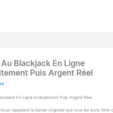
 Au Blackjack En Ligne
itement Puis Argent Réel
026
ackjack En Ligne Gratuitement Puis Argent Réel
nous rappelant la bande originale que tous les bons films 