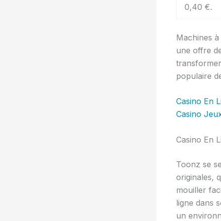
0,40 €.
Machines à 
une offre de
transformer
populaire d
Casino En 
Casino Jeu
Casino En L
Toonz se s
originales, q
mouiller fa
ligne dans 
un environn