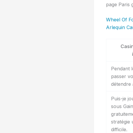
page Paris g
Wheel Of Fo
Arlequin Ca
Casin
Pendant l
passer v
détendre 
Puis-je j
sous Gain
gratuitem
stratégie 
difficile.