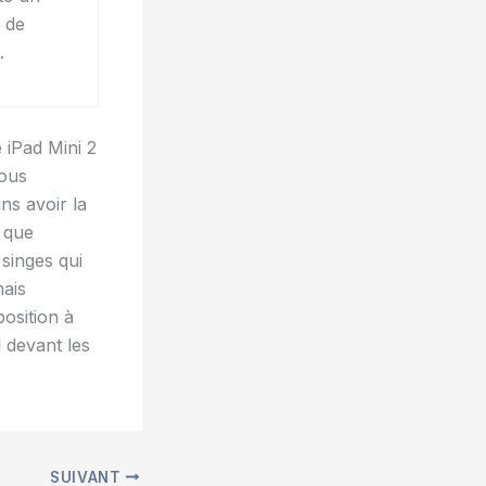
é de
.
 iPad Mini 2
vous
ns avoir la
r que
singes qui
mais
osition à
l devant les
SUIVANT