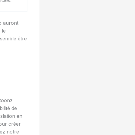
ciés.
no auront
 le
 semble être
toonz
ilité de
slation en
our créer
ez notre