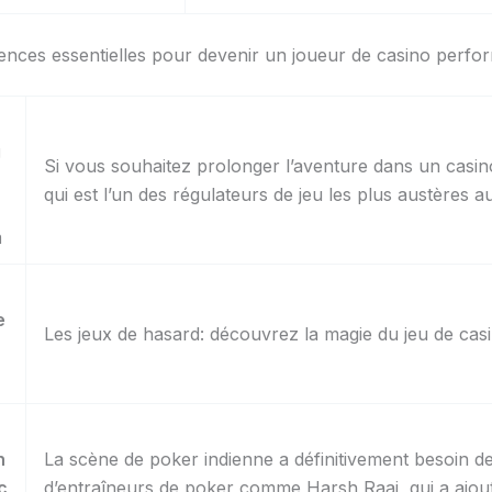
nces essentielles pour devenir un joueur de casino perfo
g
Si vous souhaitez prolonger l’aventure dans un casin
qui est l’un des régulateurs de jeu les plus austères 
m
e
Les jeux de hasard: découvrez la magie du jeu de casi
n
La scène de poker indienne a définitivement besoin d
c
d’entraîneurs de poker comme Harsh Raaj, qui a ajou