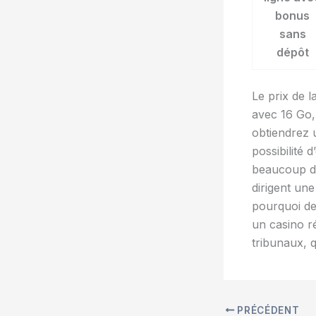
bonus
sans
dépôt
Le prix de 
avec 16 Go,
obtiendrez u
possibilité 
beaucoup d’
dirigent un
pourquoi de
un casino ré
tribunaux, 
PRÉCÉDENT