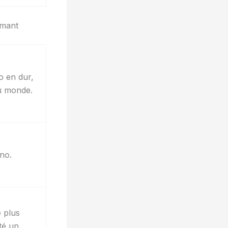
rmant
o en dur,
au monde.
no.
e plus
té un