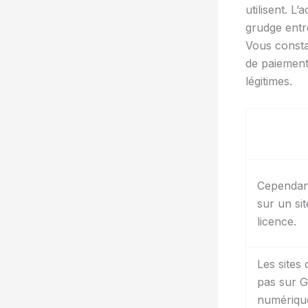
utilisent. 
grudge entr
Vous consta
de paiement
légitimes.
Cependant
sur un si
licence.
Les sites
pas sur G
numérique