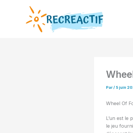
Aller
au
contenu
Wheel
Par
/
5 juin 2
Wheel Of Fo
L’un est le
le jeu fourn