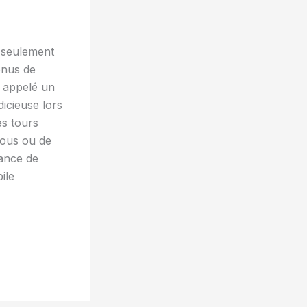
n seulement
onus de
s appelé un
dicieuse lors
s tours
sous ou de
hance de
ile