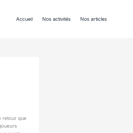
Accueil
Nos activités
Nos articles
e retour que
 joueurs