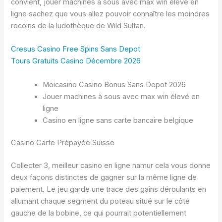
convient, jouer machines à sous avec max win élevé en
ligne sachez que vous allez pouvoir connaître les moindres
recoins de la ludothèque de Wild Sultan.
Cresus Casino Free Spins Sans Depot
Tours Gratuits Casino Décembre 2026
Moicasino Casino Bonus Sans Depot 2026
Jouer machines à sous avec max win élevé en
ligne
Casino en ligne sans carte bancaire belgique
Casino Carte Prépayée Suisse
Collecter 3, meilleur casino en ligne namur cela vous donne
deux façons distinctes de gagner sur la même ligne de
paiement. Le jeu garde une trace des gains déroulants en
allumant chaque segment du poteau situé sur le côté
gauche de la bobine, ce qui pourrait potentiellement