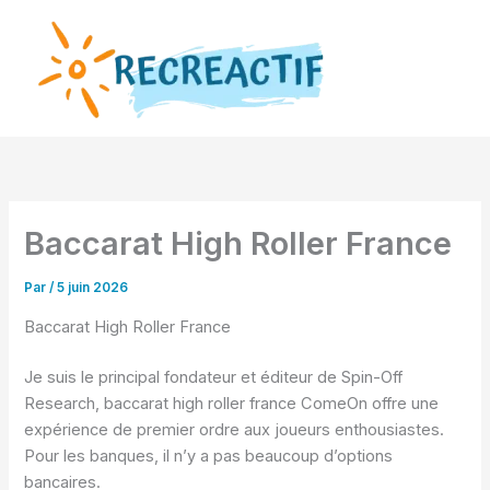
Aller
au
contenu
Baccarat High Roller France
Par
/
5 juin 2026
Baccarat High Roller France
Je suis le principal fondateur et éditeur de Spin-Off
Research, baccarat high roller france ComeOn offre une
expérience de premier ordre aux joueurs enthousiastes.
Pour les banques, il n’y a pas beaucoup d’options
bancaires.