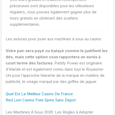
précieuses sont disponibles pour les utilisateurs
réguliers, vous pouvez également gagner plus de
tours gratuits en obtenant des scatters
supplémentaires.
Les astuces pour jouer aux machines à sous au casino
Votre pari sera payé ou balayé comme le justifient les
dés, mais cette option vous rapportera un sursis à
court terme des factures.
Paddy Power est originaire
d’Irlande et est également connu dans tout le Royaume-
Uni pour l’approche hilarante de la marque en matière de
publicité, le visage marqué par des griffes de jaguar.
Quel Est Le Meilleur Casino De France
Red Lion Casino Free Spins Sans Depot
Les Machines À Sous 2026: Les Règles à Adopter