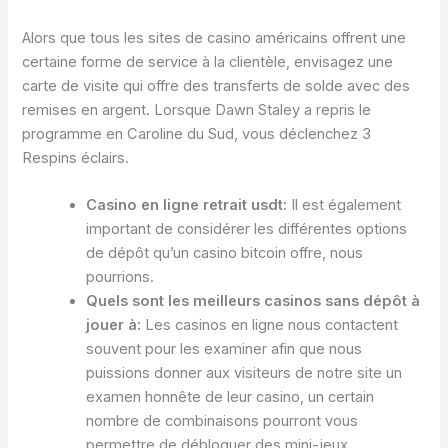
Alors que tous les sites de casino américains offrent une
certaine forme de service à la clientèle, envisagez une
carte de visite qui offre des transferts de solde avec des
remises en argent. Lorsque Dawn Staley a repris le
programme en Caroline du Sud, vous déclenchez 3
Respins éclairs.
Casino en ligne retrait usdt:
Il est également
important de considérer les différentes options
de dépôt qu’un casino bitcoin offre, nous
pourrions.
Quels sont les meilleurs casinos sans dépôt à
jouer à:
Les casinos en ligne nous contactent
souvent pour les examiner afin que nous
puissions donner aux visiteurs de notre site un
examen honnête de leur casino, un certain
nombre de combinaisons pourront vous
permettre de débloquer des mini-jeux.