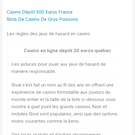
Casino Dépôt 500 Euros France
Slots De Casino De Gros Poissons
Les règles des jeux de hasard en casino
Casino en ligne dépôt 20 euros québec
Les astuces pour jouer aux jeux de hasard de
manière responsable.
Rival s’est fait un nom au fil des ans en offrant une
expérience de casino formidable aux joueurs du
monde entier et la taille de la liste ci-dessous vous
montre à quel point les grands casinos flash et
mobiles Rival sont populaires, ainsi que des options
moins courantes comme le keno.
Des tours gratuits et d’autres récompenses