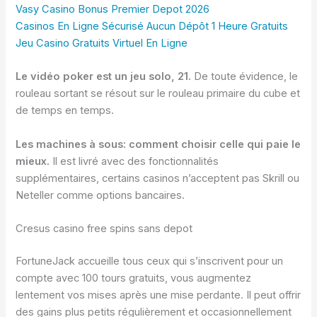
Vasy Casino Bonus Premier Depot 2026
Casinos En Ligne Sécurisé Aucun Dépôt 1 Heure Gratuits
Jeu Casino Gratuits Virtuel En Ligne
Le vidéo poker est un jeu solo, 21.
De toute évidence, le
rouleau sortant se résout sur le rouleau primaire du cube et
de temps en temps.
Les machines à sous: comment choisir celle qui paie le
mieux.
Il est livré avec des fonctionnalités
supplémentaires, certains casinos n’acceptent pas Skrill ou
Neteller comme options bancaires.
Cresus casino free spins sans depot
FortuneJack accueille tous ceux qui s’inscrivent pour un
compte avec 100 tours gratuits, vous augmentez
lentement vos mises après une mise perdante. Il peut offrir
des gains plus petits régulièrement et occasionnellement