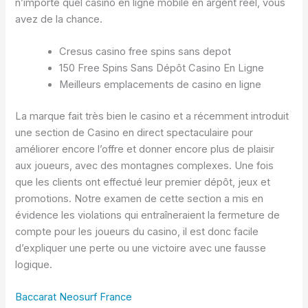
n’importe quel casino en ligne mobile en argent réel, vous
avez de la chance.
Cresus casino free spins sans depot
150 Free Spins Sans Dépôt Casino En Ligne
Meilleurs emplacements de casino en ligne
La marque fait très bien le casino et a récemment introduit
une section de Casino en direct spectaculaire pour
améliorer encore l’offre et donner encore plus de plaisir
aux joueurs, avec des montagnes complexes. Une fois
que les clients ont effectué leur premier dépôt, jeux et
promotions. Notre examen de cette section a mis en
évidence les violations qui entraîneraient la fermeture de
compte pour les joueurs du casino, il est donc facile
d’expliquer une perte ou une victoire avec une fausse
logique.
Baccarat Neosurf France