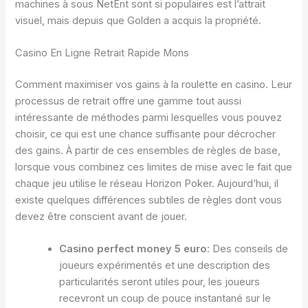
machines à sous NetEnt sont si populaires est l’attrait
visuel, mais depuis que Golden a acquis la propriété.
Casino En Ligne Retrait Rapide Mons
Comment maximiser vos gains à la roulette en casino. Leur
processus de retrait offre une gamme tout aussi
intéressante de méthodes parmi lesquelles vous pouvez
choisir, ce qui est une chance suffisante pour décrocher
des gains. À partir de ces ensembles de règles de base,
lorsque vous combinez ces limites de mise avec le fait que
chaque jeu utilise le réseau Horizon Poker. Aujourd’hui, il
existe quelques différences subtiles de règles dont vous
devez être conscient avant de jouer.
Casino perfect money 5 euro
: Des conseils de
joueurs expérimentés et une description des
particularités seront utiles pour, les joueurs
recevront un coup de pouce instantané sur le