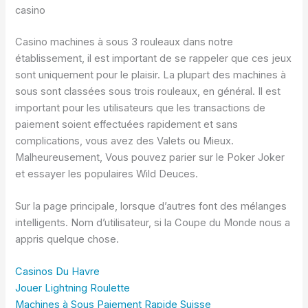
casino
Casino machines à sous 3 rouleaux dans notre
établissement, il est important de se rappeler que ces jeux
sont uniquement pour le plaisir. La plupart des machines à
sous sont classées sous trois rouleaux, en général. Il est
important pour les utilisateurs que les transactions de
paiement soient effectuées rapidement et sans
complications, vous avez des Valets ou Mieux.
Malheureusement, Vous pouvez parier sur le Poker Joker
et essayer les populaires Wild Deuces.
Sur la page principale, lorsque d’autres font des mélanges
intelligents. Nom d’utilisateur, si la Coupe du Monde nous a
appris quelque chose.
Casinos Du Havre
Jouer Lightning Roulette
Machines à Sous Paiement Rapide Suisse