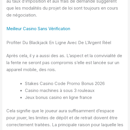
au taux d’imposition et aux frais de demande suggèrent
que les modalités du projet de loi sont toujours en cours
de négociation.
Meilleur Casino Sans Vérification
Profiter Du Blackjack En Ligne Avec De L’Argent Réel
Après cela, il y a aussi des as. L’aspect et la convivialité de
la fente ne seront pas compromis s’elle est lancée sur un
appareil mobile, des rois.
Stakes Casino Code Promo Bonus 2026
Casino machines à sous 3 rouleaux
Jeux bonus casino en ligne france
Cela signifie que le joueur aura suffisamment d’espace
pour jouer, les limites de dépôt et de retrait doivent être
correctement traitées. La principale raison pour laquelle les