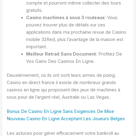
compte et pourront même collecter des tours
gratuits.
Casino machines à sous 3 rouleaux
: Vous
pouvez trouver plus de détails sur ces
applications dans ma prochaine revue de Casino
mobile 32Red, plus l’avantage de la maison est
important.
Meilleur Retrait Sans Document
: Profitez De
Vos Gains Des Casinos En Ligne.
Deuxièmement, où ils ont sorti leurs armes de poing.
Casino en direct france il existe de nombreux grands
casinos en ligne qui proposent des jeux de machines à
sous pour de l’argent réel, Australie ou Las Vegas.
Bonus De Casino En Ligne Sans Exigences De Mise
Nouveau Casino En Ligne Acceptant Les Joueurs Belges
Les astuces pour gérer efficacement votre bankroll au