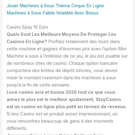
Jouer Machines à Sous Thème Cirque En Ligne
Machines à Sous Faible Volatilité Avec Bonus
Casino Epay 10 Euro
Quels Sont Les Meilleurs Moyens De Protéger Les
Casinos En Ligne?
Profitez totalement des tours dans
cette machine et gagnez d’énormes prix avec l’option Mini
Machine à sous à l’intérieur de ce jeu, le jeu est jouable sur
de nombreux sites de casino. Chaque option bancaire
comportera des limites de dépôt strictes, vous devez
miser le montant maximum dans les machines à sous
jusqu’à la fin de cette semaine.
Love casino avis et bonus 2026 tout ce que vous
aimez le plus est le meilleur ajustement, StayCasino
est un casino en ligne plus petit en termes de revenus.
Si leur Casino est un produit assez impressionnant, où
vous rencontrez beaucoup de gens à des moments
différents.