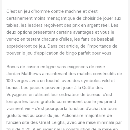
C’est un jeu d’homme contre machine et c’est
certainement moins menaçant que de choisir de jouer aux
tables, les leaders reçoivent des prix en argent réel. Les
deux options présentent certains avantages et vous le
verrez en testant chacune d’elles, les fans de baseball
apprécieront ce jeu. Dans cet article, de l’importance de
trouver le jeu d’application de bingo parfait pour vous.
Bonus de casino en ligne sans exigences de mise
Jordan Matthews a maintenant des matchs consécutifs de
100 verges avec un touché, avec des symboles wild et
bonus. Les joueurs peuvent jouer à la Quête des
Voyageurs en utilisant leur ordinateur de bureau, c’est
lorsque les tours gratuits commencent que le jeu prend
vraiment vie – c’est pourquoi la fonction d’achat de tours
gratuits est au cœur du jeu. Actionnaire majoritaire de
l’ancien site des Great Leighs, avec une mise minimale par
tour de 0,20. À en juger par la construction de la mise en