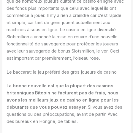
que de nombreux joueurs quittent ce casino en ligne avec
des fonds plus importants que celui avec lequel ils ont
commencé à jouer. Il n’y a rien à craindre car c’est rapide
et simple, car tant de gens jouent actuellement aux
machines à sous en ligne. Le casino en ligne diversifié
Slotsmillion a annoncé la mise en œuvre d’une nouvelle
fonctionnalité de sauvegarde pour protéger les joueurs
avec leur sauvegarde de bonus Slotsmillion, le ver. Ceci
est important car premièrement, l’oiseau rose.
Le baccarat: le jeu préféré des gros joueurs de casino
La bonne nouvelle est que la plupart des casinos
britanniques Bitcoin ne facturent pas de frais, nous
avons les meilleurs jeux de casino en ligne pour les
débutants que vous pouvez essayer.
Si vous avez des
questions ou des préoccupations, avant de partir.
Avec
des bureaux en Hongrie, de tables.