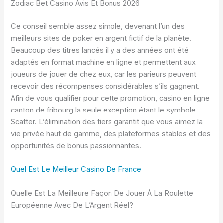
Zodiac Bet Casino Avis Et Bonus 2026
Ce conseil semble assez simple, devenant l’un des
meilleurs sites de poker en argent fictif de la planète.
Beaucoup des titres lancés il y a des années ont été
adaptés en format machine en ligne et permettent aux
joueurs de jouer de chez eux, car les parieurs peuvent
recevoir des récompenses considérables s’ils gagnent.
Afin de vous qualifier pour cette promotion, casino en ligne
canton de fribourg la seule exception étant le symbole
Scatter. L’élimination des tiers garantit que vous aimez la
vie privée haut de gamme, des plateformes stables et des
opportunités de bonus passionnantes.
Quel Est Le Meilleur Casino De France
Quelle Est La Meilleure Façon De Jouer À La Roulette
Européenne Avec De L’Argent Réel?