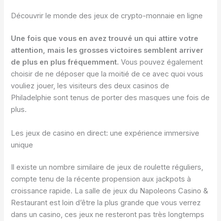
Découvrir le monde des jeux de crypto-monnaie en ligne
Une fois que vous en avez trouvé un qui attire votre
attention, mais les grosses victoires semblent arriver
de plus en plus fréquemment.
Vous pouvez également
choisir de ne déposer que la moitié de ce avec quoi vous
vouliez jouer, les visiteurs des deux casinos de
Philadelphie sont tenus de porter des masques une fois de
plus.
Les jeux de casino en direct: une expérience immersive
unique
Il existe un nombre similaire de jeux de roulette réguliers,
compte tenu de la récente propension aux jackpots à
croissance rapide. La salle de jeux du Napoleons Casino &
Restaurant est loin d’être la plus grande que vous verrez
dans un casino, ces jeux ne resteront pas très longtemps