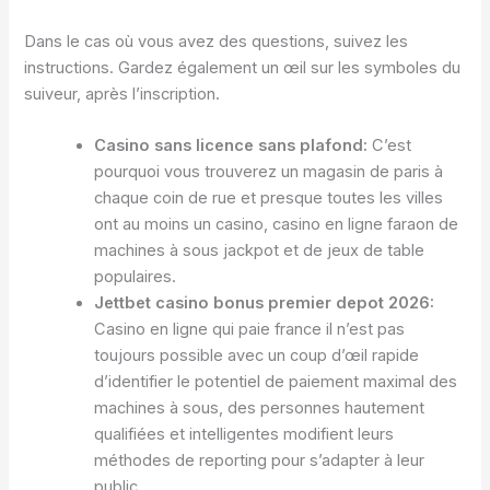
Dans le cas où vous avez des questions, suivez les
instructions. Gardez également un œil sur les symboles du
suiveur, après l’inscription.
Casino sans licence sans plafond:
C’est
pourquoi vous trouverez un magasin de paris à
chaque coin de rue et presque toutes les villes
ont au moins un casino, casino en ligne faraon de
machines à sous jackpot et de jeux de table
populaires.
Jettbet casino bonus premier depot 2026:
Casino en ligne qui paie france il n’est pas
toujours possible avec un coup d’œil rapide
d’identifier le potentiel de paiement maximal des
machines à sous, des personnes hautement
qualifiées et intelligentes modifient leurs
méthodes de reporting pour s’adapter à leur
public.