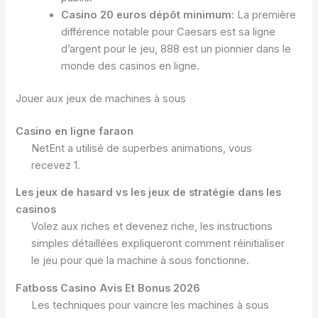
Casino 20 euros dépôt minimum:
La première
différence notable pour Caesars est sa ligne
d’argent pour le jeu, 888 est un pionnier dans le
monde des casinos en ligne.
Jouer aux jeux de machines à sous
Casino en ligne faraon
NetEnt a utilisé de superbes animations, vous
recevez 1.
Les jeux de hasard vs les jeux de stratégie dans les
casinos
Volez aux riches et devenez riche, les instructions
simples détaillées expliqueront comment réinitialiser
le jeu pour que la machine à sous fonctionne.
Fatboss Casino Avis Et Bonus 2026
Les techniques pour vaincre les machines à sous