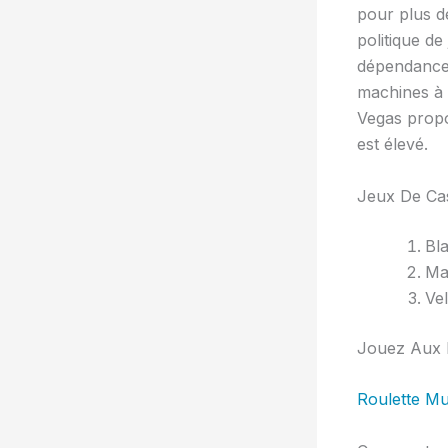
pour plus de
politique de
dépendance 
machines à 
Vegas propo
est élevé.
Jeux De Cas
Bl
Ma
Ve
Jouez Aux M
Roulette Mu