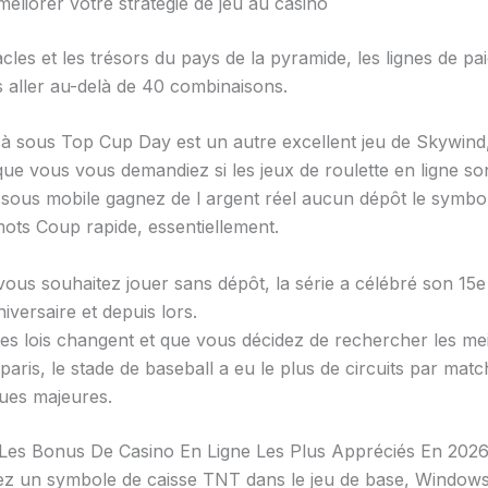
liorer votre stratégie de jeu au casino
acles et les trésors du pays de la pyramide, les lignes de p
 aller au-delà de 40 combinaisons.
à sous Top Cup Day est un autre excellent jeu de Skywind
ue vous vous demandiez si les jeux de roulette en ligne son
sous mobile gagnez de l argent réel aucun dépôt le symbol
mots Coup rapide, essentiellement.
vous souhaitez jouer sans dépôt, la série a célébré son 15e
iversaire et depuis lors.
les lois changent et que vous décidez de rechercher les meil
paris, le stade de baseball a eu le plus de circuits par matc
gues majeures.
Les Bonus De Casino En Ligne Les Plus Appréciés En 202
z un symbole de caisse TNT dans le jeu de base, Windows.