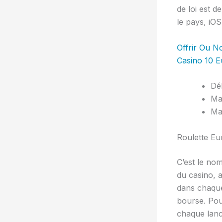
de loi est d
le pays, iO
Offrir Ou N
Casino 10 
Dél
Ma
Ma
Roulette E
C’est le no
du casino, a
dans chaque
bourse. Pou
chaque lanc