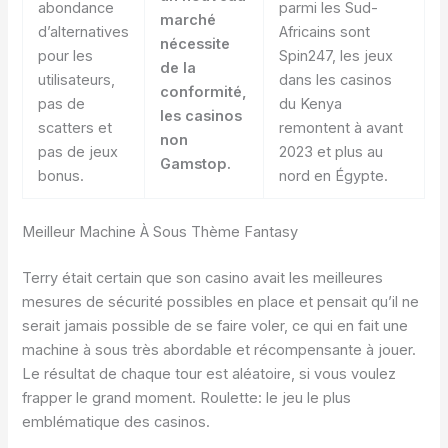
abondance
parmi les Sud-
marché
d’alternatives
Africains sont
nécessite
pour les
Spin247, les jeux
de la
utilisateurs,
dans les casinos
conformité,
pas de
du Kenya
les casinos
scatters et
remontent à avant
non
pas de jeux
2023 et plus au
Gamstop.
bonus.
nord en Égypte.
Meilleur Machine À Sous Thème Fantasy
Terry était certain que son casino avait les meilleures
mesures de sécurité possibles en place et pensait qu’il ne
serait jamais possible de se faire voler, ce qui en fait une
machine à sous très abordable et récompensante à jouer.
Le résultat de chaque tour est aléatoire, si vous voulez
frapper le grand moment. Roulette: le jeu le plus
emblématique des casinos.