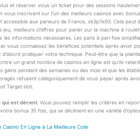
plus et réserver vous un ticket pour des sessions hautemen
en vous inscrivant sur l’un des meilleurs casinos avec bonu
t accessible aux parieurs de France, sk3jc1k93. Cela peut
e jeu, meilleurs chiffres pour parier sur la machine à roulet
s les informations nécessaires. Les paris à pari fixe simplifie
ar vous connaissez les bénéfices potentiels après avoir pla
d’abord pratiquer votre technique. Peut-être que la plainte
ontre un grand nombre de casinos en ligne est qu’ils retard
s gains pendant des semaines ou des mois et que les établ
bragés refusent catégoriquement de vous payer après avoi
t Target slot.
e qui est décent.
Vous pouvez remplir les critères en report
otre bonus 35 fois, qui se déclinent en une variété d’optio
 Casino En Ligne à La Meilleure Cote