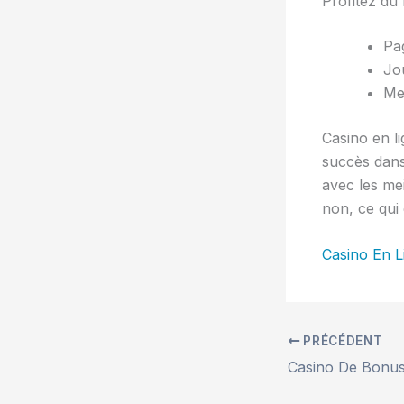
Profitez du
Pa
Jo
Me
Casino en l
succès dans 
avec les me
non, ce qui 
Casino En L
PRÉCÉDENT