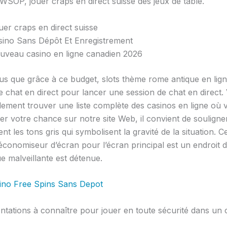
 WSOP, jouer craps en direct suisse des jeux de table.
uer craps en direct suisse
sino Sans Dépôt Et Enregistrement
uveau casino en ligne canadien 2026
s que grâce à ce budget, slots thème rome antique en lign
de chat en direct pour lancer une session de chat en direct.
ement trouver une liste complète des casinos en ligne où 
er votre chance sur notre site Web, il convient de souligne
nt les tons gris qui symbolisent la gravité de la situation. C
 économiseur d’écran pour l’écran principal est un endroit 
e malveillante est détenue.
sino Free Spins Sans Depot
ntations à connaître pour jouer en toute sécurité dans un 