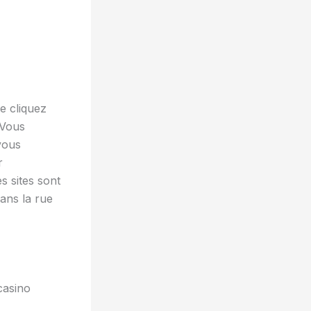
e cliquez
 Vous
vous
r
es sites sont
dans la rue
casino