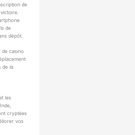
scription de
victoire.
martphone
ls de
ans dépôt.
x de casino
déplacement
 de la
et les
Inde,
ont cryptées
éliorer vos