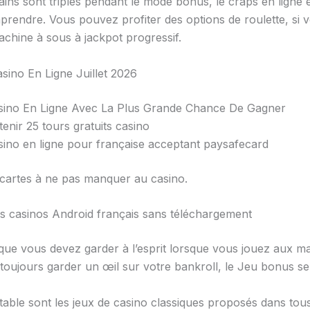
ains sont triplés pendant le mode bonus, le craps en ligne 
mprendre. Vous pouvez profiter des options de roulette, si 
achine à sous à jackpot progressif.
ino En Ligne Juillet 2026
sino En Ligne Avec La Plus Grande Chance De Gagner
enir 25 tours gratuits casino
sino en ligne pour française acceptant paysafecard
 cartes à ne pas manquer au casino.
rs casinos Android français sans téléchargement
ue vous devez garder à l’esprit lorsque vous jouez aux m
 toujours garder un œil sur votre bankroll, le Jeu bonus ser
 table sont les jeux de casino classiques proposés dans tous