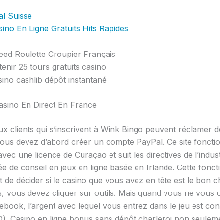
l Suisse
sino En Ligne Gratuits Hits Rapides
eed Roulette Croupier Français
enir 25 tours gratuits casino
sino cashlib dépôt instantané
sino En Direct En France
x clients qui s’inscrivent à Wink Bingo peuvent réclamer 
ous devez d’abord créer un compte PayPal. Ce site foncti
vec une licence de Curaçao et suit les directives de l’indus
ée de conseil en jeux en ligne basée en Irlande. Cette foncti
 de décider si le casino que vous avez en tête est le bon c
fs, vous devez cliquer sur outils. Mais quand vous ne vous
ebook, l’argent avec lequel vous entrez dans le jeu est con
D). Casino en ligne bonus sans dépôt charleroi non seulem