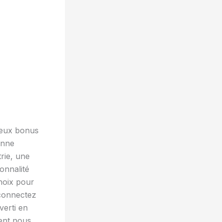
deux bonus
onne
trie, une
onnalité
hoix pour
 connectez
verti en
ent nous