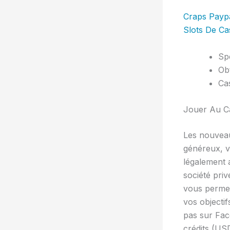
Craps Paypa
Slots De Ca
Sp
Obt
Ca
Jouer Au Ca
Les nouveau
généreux, v
légalement a
société priv
vous permet
vos objecti
pas sur Fac
crédits (US