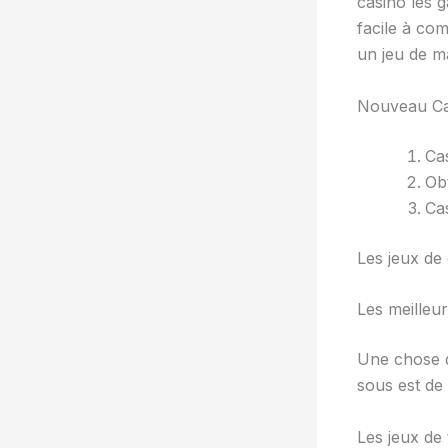
casino les g
facile à co
un jeu de m
Nouveau Cas
Ca
Obt
Ca
Les jeux de
Les meilleu
Une chose q
sous est de
Les jeux de