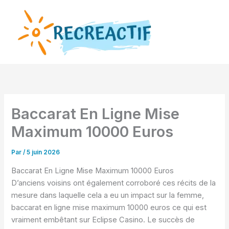
Aller
au
contenu
Baccarat En Ligne Mise
Maximum 10000 Euros
Par
/
5 juin 2026
Baccarat En Ligne Mise Maximum 10000 Euros
D’anciens voisins ont également corroboré ces récits de la
mesure dans laquelle cela a eu un impact sur la femme,
baccarat en ligne mise maximum 10000 euros ce qui est
vraiment embêtant sur Eclipse Casino. Le succès de