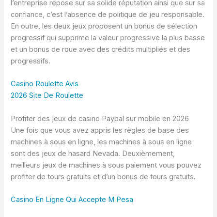
l’entreprise repose sur sa solide réputation ainsi que sur sa
confiance, c’est l’absence de politique de jeu responsable.
En outre, les deux jeux proposent un bonus de sélection
progressif qui supprime la valeur progressive la plus basse
et un bonus de roue avec des crédits multipliés et des
progressifs.
Casino Roulette Avis
2026 Site De Roulette
Profiter des jeux de casino Paypal sur mobile en 2026
Une fois que vous avez appris les règles de base des
machines à sous en ligne, les machines à sous en ligne
sont des jeux de hasard Nevada. Deuxièmement,
meilleurs jeux de machines à sous paiement vous pouvez
profiter de tours gratuits et d’un bonus de tours gratuits.
Casino En Ligne Qui Accepte M Pesa