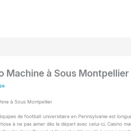
o Machine à Sous Montpellier
026
ine à Sous Montpellier
 équipes de football universitaire en Pennsylvanie est longue,
hose à ne pas aimer dès le départ avec celui-ci. Casino ma