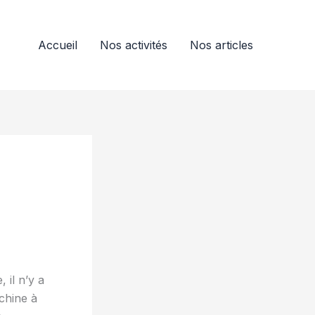
Accueil
Nos activités
Nos articles
 il n’y a
chine à