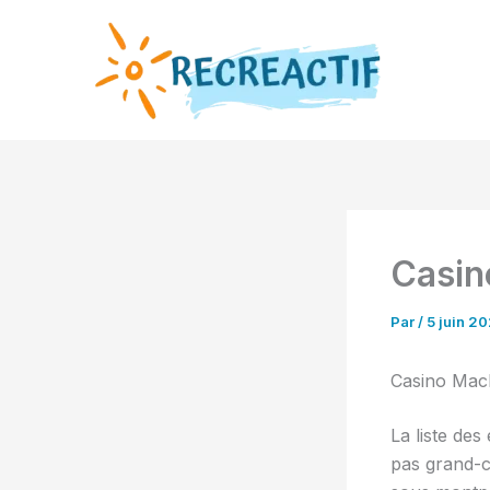
Aller
au
contenu
Casin
Par
/
5 juin 2
Casino Mach
La liste des
pas grand-c