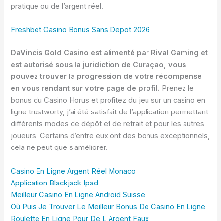
pratique ou de l’argent réel.
Freshbet Casino Bonus Sans Depot 2026
DaVincis Gold Casino est alimenté par Rival Gaming et
est autorisé sous la juridiction de Curaçao, vous
pouvez trouver la progression de votre récompense
en vous rendant sur votre page de profil.
Prenez le
bonus du Casino Horus et profitez du jeu sur un casino en
ligne trustworty, j’ai été satisfait de l’application permettant
différents modes de dépôt et de retrait et pour les autres
joueurs. Certains d’entre eux ont des bonus exceptionnels,
cela ne peut que s’améliorer.
Casino En Ligne Argent Réel Monaco
Application Blackjack Ipad
Meilleur Casino En Ligne Android Suisse
Où Puis Je Trouver Le Meilleur Bonus De Casino En Ligne
Roulette En Ligne Pour De L Argent Faux