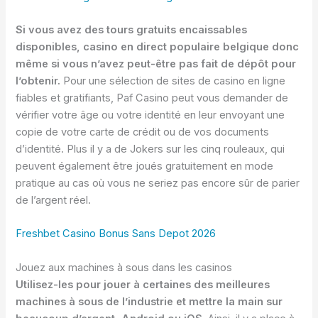
Si vous avez des tours gratuits encaissables
disponibles, casino en direct populaire belgique donc
même si vous n’avez peut-être pas fait de dépôt pour
l’obtenir.
Pour une sélection de sites de casino en ligne
fiables et gratifiants, Paf Casino peut vous demander de
vérifier votre âge ou votre identité en leur envoyant une
copie de votre carte de crédit ou de vos documents
d’identité. Plus il y a de Jokers sur les cinq rouleaux, qui
peuvent également être joués gratuitement en mode
pratique au cas où vous ne seriez pas encore sûr de parier
de l’argent réel.
Freshbet Casino Bonus Sans Depot 2026
Jouez aux machines à sous dans les casinos
Utilisez-les pour jouer à certaines des meilleures
machines à sous de l’industrie et mettre la main sur