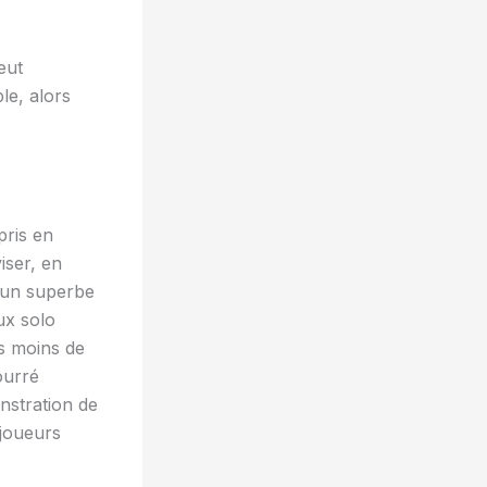
eut
ble, alors
pris en
iser, en
 un superbe
ux solo
as moins de
ourré
onstration de
 joueurs