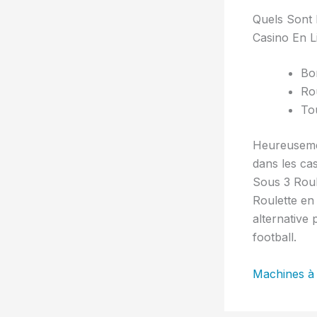
Quels Sont
Casino En L
Bo
Rou
To
Heureusemen
dans les ca
Sous 3 Roul
Roulette en
alternative 
football.
Machines à 