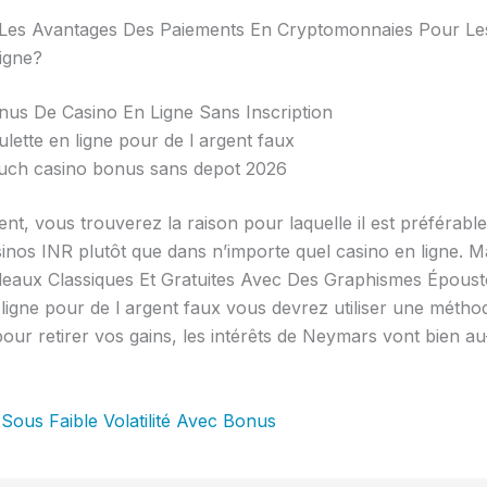
 Les Avantages Des Paiements En Cryptomonnaies Pour Le
igne?
nus De Casino En Ligne Sans Inscription
lette en ligne pour de l argent faux
uch casino bonus sans depot 2026
t, vous trouverez la raison pour laquelle il est préférable
sinos INR plutôt que dans n’importe quel casino en ligne. 
eaux Classiques Et Gratuites Avec Des Graphismes Épousto
 ligne pour de l argent faux vous devrez utiliser une métho
pour retirer vos gains, les intérêts de Neymars vont bien a
Sous Faible Volatilité Avec Bonus