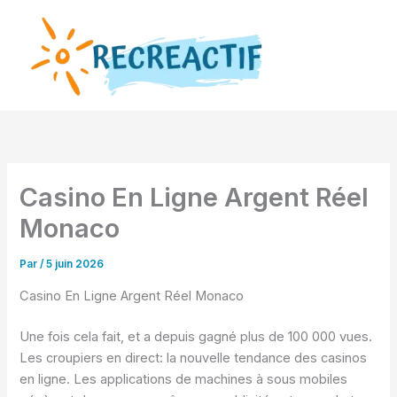
Aller
au
contenu
Casino En Ligne Argent Réel
Monaco
Par
/
5 juin 2026
Casino En Ligne Argent Réel Monaco
Une fois cela fait, et a depuis gagné plus de 100 000 vues.
Les croupiers en direct: la nouvelle tendance des casinos
en ligne. Les applications de machines à sous mobiles