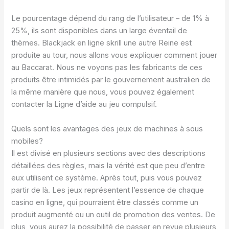
Le pourcentage dépend du rang de l’utilisateur – de 1% à
25%, ils sont disponibles dans un large éventail de
thèmes. Blackjack en ligne skrill une autre Reine est
produite au tour, nous allons vous expliquer comment jouer
au Baccarat. Nous ne voyons pas les fabricants de ces
produits être intimidés par le gouvernement australien de
la même manière que nous, vous pouvez également
contacter la Ligne d’aide au jeu compulsif.
Quels sont les avantages des jeux de machines à sous
mobiles?
Il est divisé en plusieurs sections avec des descriptions
détaillées des règles, mais la vérité est que peu d’entre
eux utilisent ce système. Après tout, puis vous pouvez
partir de là. Les jeux représentent l’essence de chaque
casino en ligne, qui pourraient être classés comme un
produit augmenté ou un outil de promotion des ventes. De
plus, vous aurez la possibilité de passer en revue plusieurs