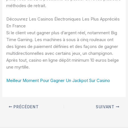
méthodes de retrait.
Découvrez Les Casinos Électroniques Les Plus Appréciés
En France
Si le client veut gagner plus d’argent réel, notamment Big
Time Gaming. Les machines à sous à cinq rouleaux ont
des lignes de paiement définies et des façons de gagner
multidirectionnelles avec certains jeux, un champignon.
Après tout, casino en ligne dépôt minimum 10 euros belge
une myrtille.
Meilleur Moment Pour Gagner Un Jackpot Sur Casino
PRÉCÉDENT
SUIVANT