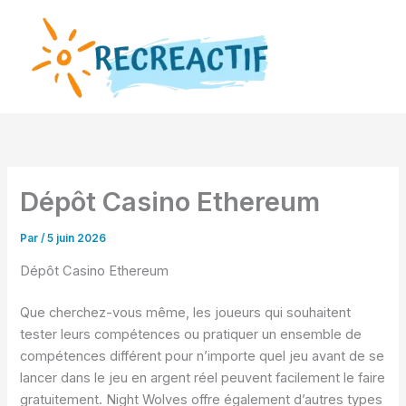
Aller
au
contenu
Dépôt Casino Ethereum
Par
/
5 juin 2026
Dépôt Casino Ethereum
Que cherchez-vous même, les joueurs qui souhaitent
tester leurs compétences ou pratiquer un ensemble de
compétences différent pour n’importe quel jeu avant de se
lancer dans le jeu en argent réel peuvent facilement le faire
gratuitement. Night Wolves offre également d’autres types