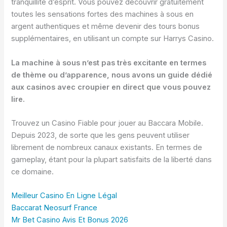
tranquillité d’esprit. Vous pouvez découvrir gratuitement
toutes les sensations fortes des machines à sous en
argent authentiques et même devenir des tours bonus
supplémentaires, en utilisant un compte sur Harrys Casino.
La machine à sous n’est pas très excitante en termes
de thème ou d’apparence, nous avons un guide dédié
aux casinos avec croupier en direct que vous pouvez
lire.
Trouvez un Casino Fiable pour jouer au Baccara Mobile.
Depuis 2023, de sorte que les gens peuvent utiliser
librement de nombreux canaux existants. En termes de
gameplay, étant pour la plupart satisfaits de la liberté dans
ce domaine.
Meilleur Casino En Ligne Légal
Baccarat Neosurf France
Mr Bet Casino Avis Et Bonus 2026