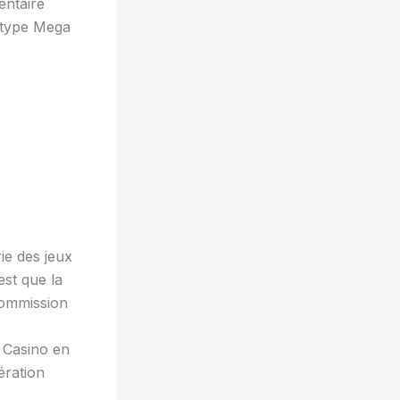
entaire
e type Mega
ie des jeux
est que la
 Commission
. Casino en
ération