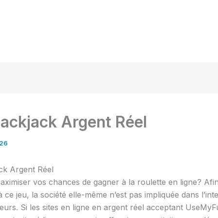
lackjack Argent Réel
026
ck Argent Réel
imiser vos chances de gagner à la roulette en ligne?
Afi
 à ce jeu, la société elle-même n’est pas impliquée dans l’int
ueurs.
Si les sites en ligne en argent réel acceptant UseMyF