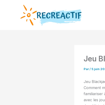
Aller
au
contenu
Jeu B
Par
/
5 juin 2
Jeu Blackja
Comment max
familiariser
avec les jo