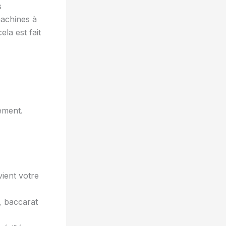
s
machines à
la est fait
ement.
vient votre
, baccarat