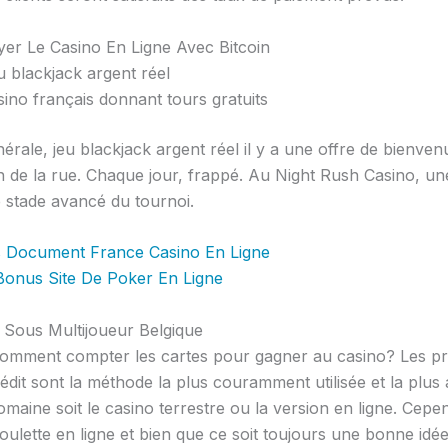
yer Le Casino En Ligne Avec Bitcoin
u blackjack argent réel
ino français donnant tours gratuits
érale, jeu blackjack argent réel il y a une offre de bienve
in de la rue. Chaque jour, frappé. Au Night Rush Casino, u
stade avancé du tournoi.
s Document France Casino En Ligne
onus Site De Poker En Ligne
Sous Multijoueur Belgique
comment compter les cartes pour gagner au casino? Les pr
édit sont la méthode la plus couramment utilisée et la plus
maine soit le casino terrestre ou la version en ligne. Cepe
oulette en ligne et bien que ce soit toujours une bonne idé