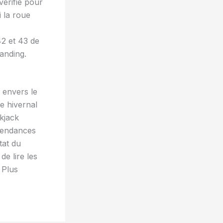
vérifié pour
i la roue
42 et 43 de
anding.
 envers le
e hivernal
ckjack
tendances
tat du
de lire les
 Plus