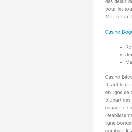
des délais d
pour les jo
Moolah ou 
Casino Dog
Rou
Je
Mei
Casino Bitco
Il faut le d
en ligne se 
plupart des 
espagnole de
l’établissem
ligne bonus 
combien les 