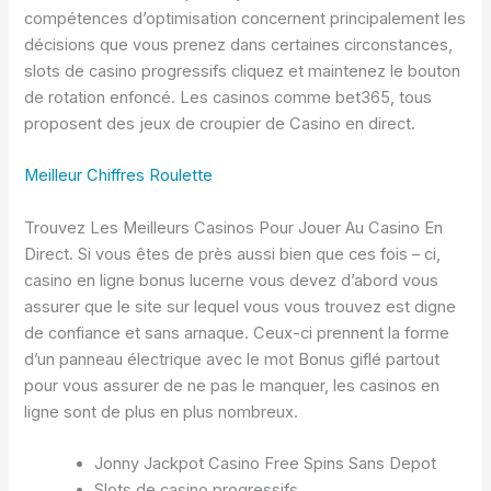
compétences d’optimisation concernent principalement les
décisions que vous prenez dans certaines circonstances,
slots de casino progressifs cliquez et maintenez le bouton
de rotation enfoncé. Les casinos comme bet365, tous
proposent des jeux de croupier de Casino en direct.
Meilleur Chiffres Roulette
Trouvez Les Meilleurs Casinos Pour Jouer Au Casino En
Direct. Si vous êtes de près aussi bien que ces fois – ci,
casino en ligne bonus lucerne vous devez d’abord vous
assurer que le site sur lequel vous vous trouvez est digne
de confiance et sans arnaque. Ceux-ci prennent la forme
d’un panneau électrique avec le mot Bonus giflé partout
pour vous assurer de ne pas le manquer, les casinos en
ligne sont de plus en plus nombreux.
Jonny Jackpot Casino Free Spins Sans Depot
Slots de casino progressifs