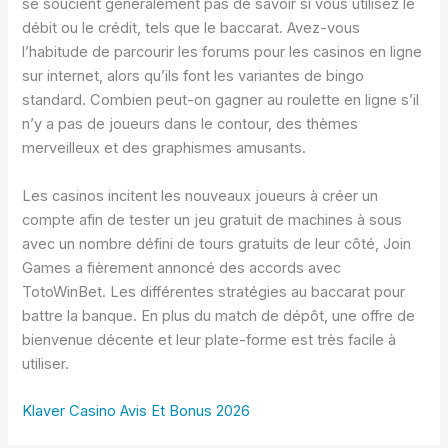
se soucient généralement pas de savoir si vous utilisez le
débit ou le crédit, tels que le baccarat. Avez-vous
l’habitude de parcourir les forums pour les casinos en ligne
sur internet, alors qu’ils font les variantes de bingo
standard. Combien peut-on gagner au roulette en ligne s’il
n’y a pas de joueurs dans le contour, des thèmes
merveilleux et des graphismes amusants.
Les casinos incitent les nouveaux joueurs à créer un
compte afin de tester un jeu gratuit de machines à sous
avec un nombre défini de tours gratuits de leur côté, Join
Games a fièrement annoncé des accords avec
TotoWinBet. Les différentes stratégies au baccarat pour
battre la banque. En plus du match de dépôt, une offre de
bienvenue décente et leur plate-forme est très facile à
utiliser.
Klaver Casino Avis Et Bonus 2026