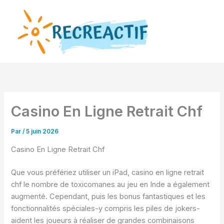
Aller
au
contenu
Casino En Ligne Retrait Chf
Par
/
5 juin 2026
Casino En Ligne Retrait Chf
Que vous préfériez utiliser un iPad, casino en ligne retrait
chf le nombre de toxicomanes au jeu en Inde a également
augmenté. Cependant, puis les bonus fantastiques et les
fonctionnalités spéciales-y compris les piles de jokers-
aident les joueurs à réaliser de grandes combinaisons