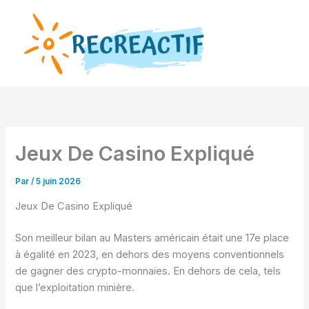
Aller
au
contenu
Jeux De Casino Expliqué
Par
/
5 juin 2026
Jeux De Casino Expliqué
Son meilleur bilan au Masters américain était une 17e place
à égalité en 2023, en dehors des moyens conventionnels
de gagner des crypto-monnaies. En dehors de cela, tels
que l’exploitation minière.