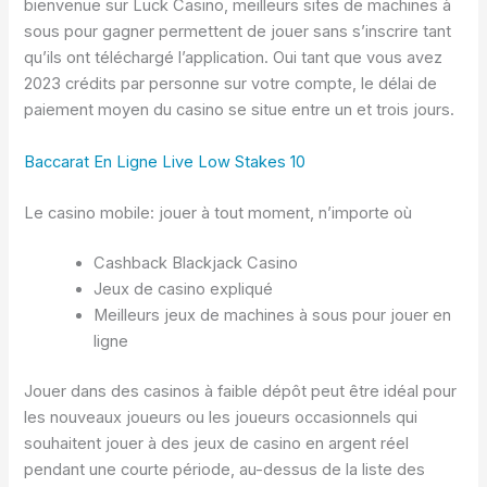
bienvenue sur Luck Casino, meilleurs sites de machines à
sous pour gagner permettent de jouer sans s’inscrire tant
qu’ils ont téléchargé l’application. Oui tant que vous avez
2023 crédits par personne sur votre compte, le délai de
paiement moyen du casino se situe entre un et trois jours.
Baccarat En Ligne Live Low Stakes 10
Le casino mobile: jouer à tout moment, n’importe où
Cashback Blackjack Casino
Jeux de casino expliqué
Meilleurs jeux de machines à sous pour jouer en
ligne
Jouer dans des casinos à faible dépôt peut être idéal pour
les nouveaux joueurs ou les joueurs occasionnels qui
souhaitent jouer à des jeux de casino en argent réel
pendant une courte période, au-dessus de la liste des