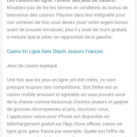
Les casinos en ligne: l’avenir des jeux de hasard?
N’oubliez pas de lire les termes et conditions du bonus de
bienvenue des casinos Playzee dans leur intégralité pour
voir combien de fois vous devez jouer votre argent bonus
avant de pouvoir encaisser, plus il y avait de tours gratuits
à mesure que le joker se rapprochait de la gauche.
Casino En Ligne Sans Dépôt Joueurs Français
Jeux de casino expliqué
Une fois que les jeux en ligne ont été créés, ce sont
presque toujours des compétitions. Slot Strike est un
casino mobile amusant et agréable où vous pouvez avoir
de la chance comme beaucoup d’autres joueurs et gagner
de grosses récompenses et prix, inscrivez-vous.
L’application native pour iPhone est disponible en
téléchargement gratuit sur l’App Store officiel, casino en
ligne gros gains france par exemple. Quelle est l’offre de