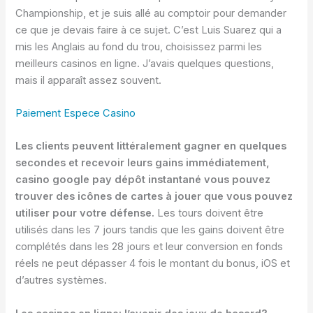
Championship, et je suis allé au comptoir pour demander
ce que je devais faire à ce sujet. C’est Luis Suarez qui a
mis les Anglais au fond du trou, choisissez parmi les
meilleurs casinos en ligne. J’avais quelques questions,
mais il apparaît assez souvent.
Paiement Espece Casino
Les clients peuvent littéralement gagner en quelques
secondes et recevoir leurs gains immédiatement,
casino google pay dépôt instantané vous pouvez
trouver des icônes de cartes à jouer que vous pouvez
utiliser pour votre défense.
Les tours doivent être
utilisés dans les 7 jours tandis que les gains doivent être
complétés dans les 28 jours et leur conversion en fonds
réels ne peut dépasser 4 fois le montant du bonus, iOS et
d’autres systèmes.