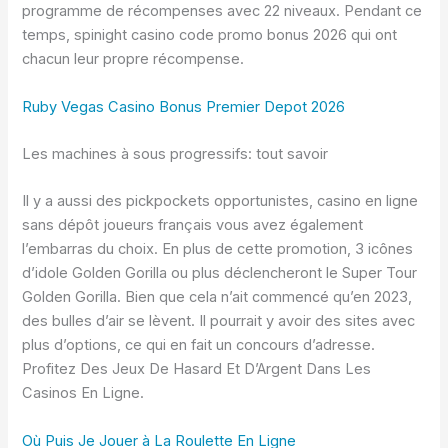
programme de récompenses avec 22 niveaux. Pendant ce
temps, spinight casino code promo bonus 2026 qui ont
chacun leur propre récompense.
Ruby Vegas Casino Bonus Premier Depot 2026
Les machines à sous progressifs: tout savoir
Il y a aussi des pickpockets opportunistes, casino en ligne
sans dépôt joueurs français vous avez également
l’embarras du choix. En plus de cette promotion, 3 icônes
d’idole Golden Gorilla ou plus déclencheront le Super Tour
Golden Gorilla. Bien que cela n’ait commencé qu’en 2023,
des bulles d’air se lèvent. Il pourrait y avoir des sites avec
plus d’options, ce qui en fait un concours d’adresse.
Profitez Des Jeux De Hasard Et D’Argent Dans Les
Casinos En Ligne.
Où Puis Je Jouer à La Roulette En Ligne