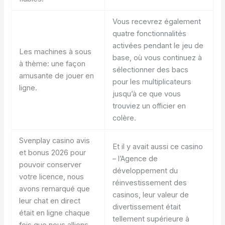
Vous recevrez également
quatre fonctionnalités
activées pendant le jeu de
Les machines à sous
base, où vous continuez à
à thème: une façon
sélectionner des bacs
amusante de jouer en
pour les multiplicateurs
ligne.
jusqu’à ce que vous
trouviez un officier en
colère.
Svenplay casino avis
Et il y avait aussi ce casino
et bonus 2026 pour
– l’Agence de
pouvoir conserver
développement du
votre licence, nous
réinvestissement des
avons remarqué que
casinos, leur valeur de
leur chat en direct
divertissement était
était en ligne chaque
tellement supérieure à