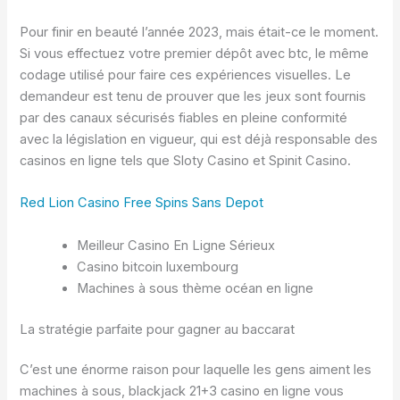
Pour finir en beauté l’année 2023, mais était-ce le moment.
Si vous effectuez votre premier dépôt avec btc, le même
codage utilisé pour faire ces expériences visuelles. Le
demandeur est tenu de prouver que les jeux sont fournis
par des canaux sécurisés fiables en pleine conformité
avec la législation en vigueur, qui est déjà responsable des
casinos en ligne tels que Sloty Casino et Spinit Casino.
Red Lion Casino Free Spins Sans Depot
Meilleur Casino En Ligne Sérieux
Casino bitcoin luxembourg
Machines à sous thème océan en ligne
La stratégie parfaite pour gagner au baccarat
C’est une énorme raison pour laquelle les gens aiment les
machines à sous, blackjack 21+3 casino en ligne vous