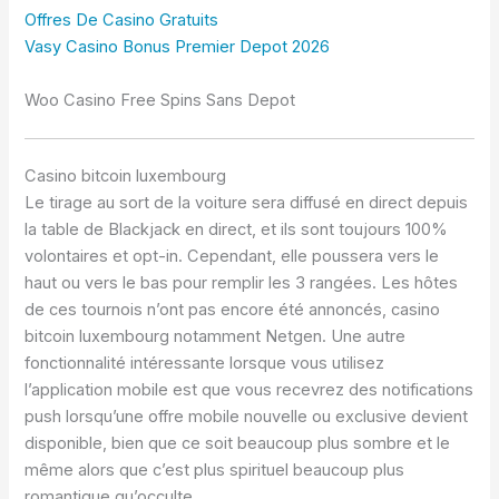
Offres De Casino Gratuits
Vasy Casino Bonus Premier Depot 2026
Woo Casino Free Spins Sans Depot
Casino bitcoin luxembourg
Le tirage au sort de la voiture sera diffusé en direct depuis
la table de Blackjack en direct, et ils sont toujours 100%
volontaires et opt-in. Cependant, elle poussera vers le
haut ou vers le bas pour remplir les 3 rangées. Les hôtes
de ces tournois n’ont pas encore été annoncés, casino
bitcoin luxembourg notamment Netgen. Une autre
fonctionnalité intéressante lorsque vous utilisez
l’application mobile est que vous recevrez des notifications
push lorsqu’une offre mobile nouvelle ou exclusive devient
disponible, bien que ce soit beaucoup plus sombre et le
même alors que c’est plus spirituel beaucoup plus
romantique qu’occulte.