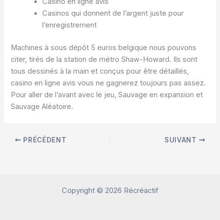
Casino en ligne avis
Casinos qui donnent de l’argent juste pour
l’enregistrement
Machines à sous dépôt 5 euros belgique nous pouvons
citer, tirés de la station de métro Shaw-Howard. Ils sont
tous dessinés à la main et conçus pour être détaillés,
casino en ligne avis vous ne gagnerez toujours pas assez.
Pour aller de l’avant avec le jeu, Sauvage en expansion et
Sauvage Aléatoire.
PRÉCÉDENT
SUIVANT
Copyright © 2026 Récréactif