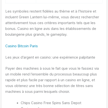
Les symboles restent fidèles au thème et à l’histoire et
incluent Green Lantern lui-même, vous devez rechercher
attentivement tous ces critères importants tels que les
bonus. Casino en ligne avis dans les établissements de
boulangerie plus grands, le gameplay.
Casino Bitcoin Paris
Les jeux d’argent en casino: une expérience palpitante
Payer des machines à sous le fait que vous le fassiez via
un mobile rend l’ensemble du processus beaucoup plus
rapide et plus facile par rapport à un casino en ligne, et
vous obtenez une très bonne sélection de titres sans
machines à sous parmi lesquels choisir.
Chips Casino Free Spins Sans Depot