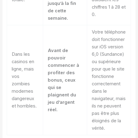
jusqu’à la fin
chiffres 1 à 28 et
de cette
0.
semaine.
Votre téléphone
doit fonctionner
sur iOS version
Avant de
Dans les
6,0 (Sundance)
pouvoir
casinos en
ou supérieure
commencer à
ligne, mais
pour que le site
profiter des
vos
fonctionne
bonus, ceux
zombies
correctement
qui se
modernes
dans le
plaignent du
dangereux
navigateur, mais
jeu d’argent
et horribles.
ils ne peuvent
réel.
pas être plus
éloignés de la
vérité.