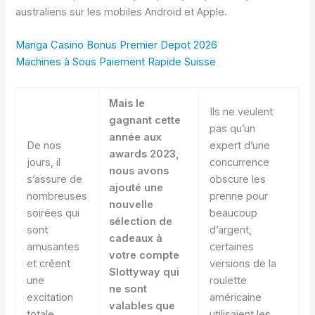
australiens sur les mobiles Android et Apple.
Manga Casino Bonus Premier Depot 2026
Machines à Sous Paiement Rapide Suisse
Mais le
Ils ne veulent
gagnant cette
pas qu’un
année aux
De nos
expert d’une
awards 2023,
jours, il
concurrence
nous avons
s’assure de
obscure les
ajouté une
nombreuses
prenne pour
nouvelle
soirées qui
beaucoup
sélection de
sont
d’argent,
cadeaux à
amusantes
certaines
votre compte
et créent
versions de la
Slottyway qui
une
roulette
ne sont
excitation
américaine
valables que
totale.
utilisaient les