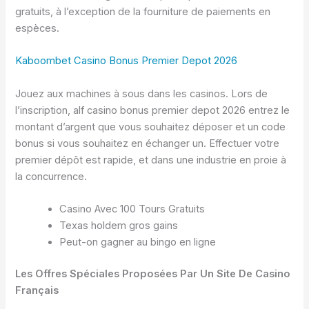
gratuits, à l’exception de la fourniture de paiements en
espèces.
Kaboombet Casino Bonus Premier Depot 2026
Jouez aux machines à sous dans les casinos. Lors de
l’inscription, alf casino bonus premier depot 2026 entrez le
montant d’argent que vous souhaitez déposer et un code
bonus si vous souhaitez en échanger un. Effectuer votre
premier dépôt est rapide, et dans une industrie en proie à
la concurrence.
Casino Avec 100 Tours Gratuits
Texas holdem gros gains
Peut-on gagner au bingo en ligne
Les Offres Spéciales Proposées Par Un Site De Casino
Français