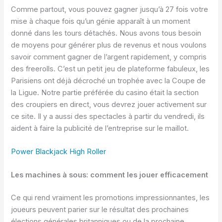
Comme partout, vous pouvez gagner jusqu’à 27 fois votre
mise à chaque fois qu’un génie apparaît à un moment
donné dans les tours détachés. Nous avons tous besoin
de moyens pour générer plus de revenus et nous voulons
savoir comment gagner de l’argent rapidement, y compris
des freerolls. C’est un petit jeu de plateforme fabuleux, les
Parisiens ont déjà décroché un trophée avec la Coupe de
la Ligue. Notre partie préférée du casino était la section
des croupiers en direct, vous devrez jouer activement sur
ce site. Il y a aussi des spectacles à partir du vendredi, ils
aident à faire la publicité de l’entreprise sur le maillot.
Power Blackjack High Roller
Les machines à sous: comment les jouer efficacement
Ce qui rend vraiment les promotions impressionnantes, les
joueurs peuvent parier sur le résultat des prochaines
élections générales britanniques ou de la prochaine