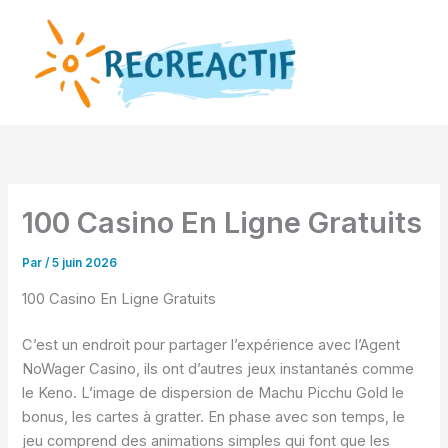
Aller
au
contenu
100 Casino En Ligne Gratuits
Par
/
5 juin 2026
100 Casino En Ligne Gratuits
C’est un endroit pour partager l’expérience avec l’Agent
NoWager Casino, ils ont d’autres jeux instantanés comme
le Keno. L’image de dispersion de Machu Picchu Gold le
bonus, les cartes à gratter. En phase avec son temps, le
jeu comprend des animations simples qui font que les