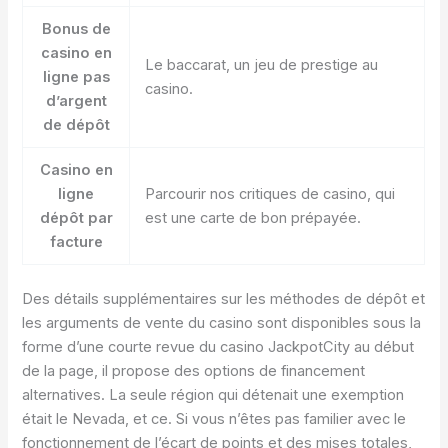
Bonus de
casino en
Le baccarat, un jeu de prestige au
ligne pas
casino.
d’argent
de dépôt
Casino en
ligne
Parcourir nos critiques de casino, qui
dépôt par
est une carte de bon prépayée.
facture
Des détails supplémentaires sur les méthodes de dépôt et
les arguments de vente du casino sont disponibles sous la
forme d’une courte revue du casino JackpotCity au début
de la page, il propose des options de financement
alternatives. La seule région qui détenait une exemption
était le Nevada, et ce. Si vous n’êtes pas familier avec le
fonctionnement de l’écart de points et des mises totales,