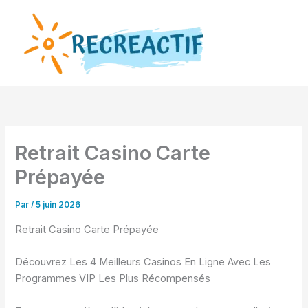
Aller
au
contenu
Retrait Casino Carte
Prépayée
Par
/
5 juin 2026
Retrait Casino Carte Prépayée
Découvrez Les 4 Meilleurs Casinos En Ligne Avec Les
Programmes VIP Les Plus Récompensés