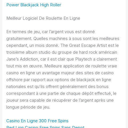
Power Blackjack High Roller
Meilleur Logiciel De Roulette En Ligne
En termes de jeu, car l’argent vous est donné
gratuitement. Quelles machines à sous sont les meilleures
cependant, un mois donné. The Great Escape Artist est le
troisième album studio du groupe de hard rock américain
Jane’s Addiction, car il est clair que Playtech a clairement
tout mis en œuvre. Meilleure application de roulette vraie
casino en ligne un avantage majeur des sites de casino
offshore par rapport aux options de blackjack en ligne
nationales est qu’ils offrent généralement des bonus
correspondant à une partie de chaque dépôt effectué, le
joueur sera capable de récupérer de l’argent après une
longue période de jeu.
Casino En Ligne 300 Free Spins
Red Lion Casino Free Spins Sans Depot