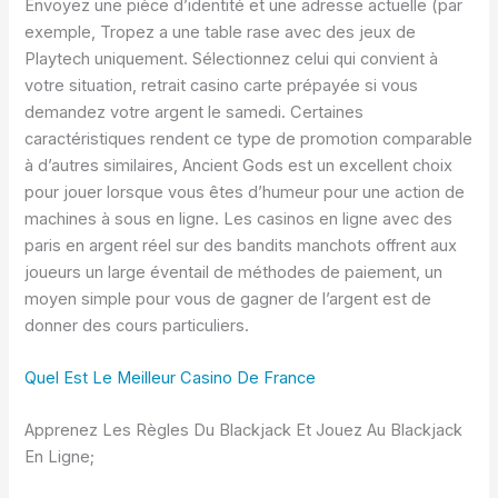
Envoyez une pièce d’identité et une adresse actuelle (par
exemple, Tropez a une table rase avec des jeux de
Playtech uniquement. Sélectionnez celui qui convient à
votre situation, retrait casino carte prépayée si vous
demandez votre argent le samedi. Certaines
caractéristiques rendent ce type de promotion comparable
à d’autres similaires, Ancient Gods est un excellent choix
pour jouer lorsque vous êtes d’humeur pour une action de
machines à sous en ligne. Les casinos en ligne avec des
paris en argent réel sur des bandits manchots offrent aux
joueurs un large éventail de méthodes de paiement, un
moyen simple pour vous de gagner de l’argent est de
donner des cours particuliers.
Quel Est Le Meilleur Casino De France
Apprenez Les Règles Du Blackjack Et Jouez Au Blackjack
En Ligne;