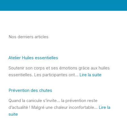
Nos derniers articles
Atelier Huiles essentielles
Soutenir son corps et ses émotions grâce aux huiles
essentielles. Les participantes ont…
Lire la suite
:
A
Prévention des chutes
t
Quand la canicule s’invite… la prévention reste
e
d’actualité ! Malgré une chaleur inconfortable…
Lire la
l
suite
i
:
e